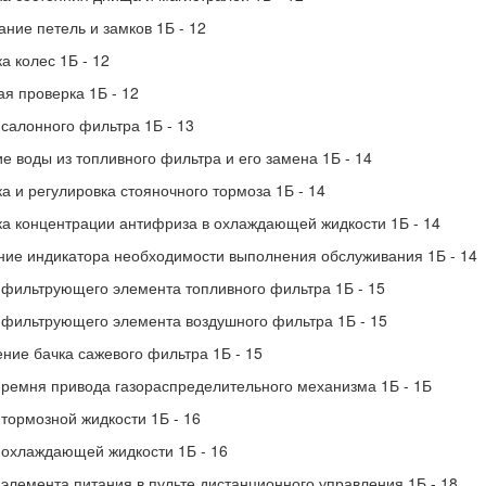
ние петель и замков 1Б - 12
а колес 1Б - 12
я проверка 1Б - 12
салонного фильтра 1Б - 13
е воды из топливного фильтра и его замена 1Б - 14
а и регулировка стояночного тормоза 1Б - 14
а концентрации антифриза в охлаждающей жидкости 1Б - 14
ие индикатора необходимости выполнения обслуживания 1Б - 14
фильтрующего элемента топливного фильтра 1Б - 15
фильтрующего элемента воздушного фильтра 1Б - 15
ние бачка сажевого фильтра 1Б - 15
ремня привода газораспределительного механизма 1Б - 1Б
тормозной жидкости 1Б - 16
охлаждающей жидкости 1Б - 16
элемента питания в пульте дистанционного управления 1Б - 18