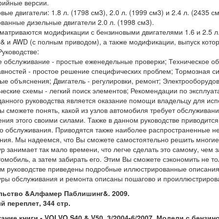
рийные версии.
ые двигатели: 1.8 л. (1798 см3), 2.0 л. (1999 см3) и 2.4 л. (2435 см
ванные дизельные двигатели 2.0 л. (1998 см3).
матриваются модификации с бензиновыми двигателями 1.6 и 2.5 л.,
c& и AWD (с полным приводом), а также модификации, выпуск котор
Руководстве:
 обслуживание - простые еженедельные проверки; Техническое об
вностей - простое решение специфических проблем; Тормозная сис
ые объяснения; Двигатель - регулировки, ремонт; Электрооборудов
ческие схемы - легкий поиск элементов; Рекомендации по эксплуат
анного руководства является оказание помощи владельцу для исп
Вы сможете понять, какой из узлов автомобиля требует обслуживан
ния этого своими силами. Также в данном руководстве приводитс
о обслуживания. Приводятся также наиболее распространенные не
ния. Мы надеемся, что Вы сможете самостоятельно решить многи
р занимает так мало времени, что легче сделать это самому, чем 
томобиль, а затем забирать его. Этим Вы сможете сэкономить не тол
м руководстве приведены подробные иллюстрированные описания 
ры обслуживания и ремонта описаны пошагово и проиллюстриров
льство &Алфамер Паблишинг&. 2009.
 переплет, 344 стр.
ание книги - VOLVO S40 & V50. 3/2004-6/2007. Модели с бенз