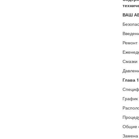
технич
ВАШ АВ
Безопас
Введени
Ремонт 
Еженеде
Смазки 
Давлени
Глава 
Специфи
График 
Располо
Процеду
Общие с
Замена 