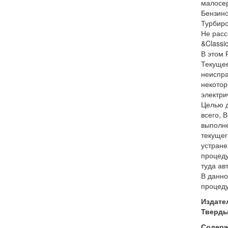
малосе
Бензинов
Турбиро
Не расс
&Classi
В этом 
Текущее
неиспра
некотор
электри
Целью д
всего, 
выполне
текущег
устране
процеду
туда ав
В данно
процеду
Издате
Твердый
Содерж