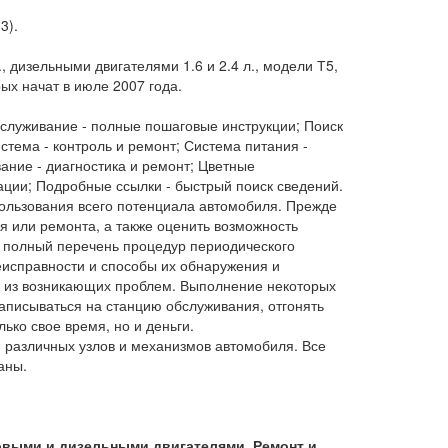
3).
 дизельными двигателями 1.6 и 2.4 л., модели Т5,
ых начат в июле 2007 года.
служивание - полные пошаговые инструкции; Поиск
тема - контроль и ремонт; Система питания -
ание - диагностика и ремонт; Цветные
ации; Подробные ссылки - быстрый поиск сведений.
ользования всего потенциала автомобиля. Прежде
ия или ремонта, а также оценить возможность
я полный перечень процедур периодического
исправности и способы их обнаружения и
е из возникающих проблем. Выполнение некоторых
записываться на станцию обслуживания, отгонять
ько свое время, но и деньги.
различных узлов и механизмов автомобиля. Все
аны.
иновыми и дизельными двигателями. Ремонт и