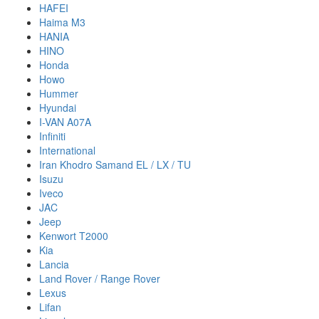
HAFEI
Haima M3
HANIA
HINO
Honda
Howo
Hummer
Hyundai
I-VAN A07A
Infiniti
International
Iran Khodro Samand EL / LX / TU
Isuzu
Iveco
JAC
Jeep
Kenwort T2000
Kia
Lancia
Land Rover / Range Rover
Lexus
Lifan