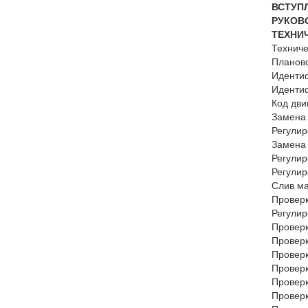
ВСТ
РУКО
ТЕХН
Техниче
Планов
Иденти
Иденти
Код
Замена
Регули
Замен
Регули
Регул
Слив м
Прове
Регули
Прове
Провер
Провер
Прове
Проверк
Провер