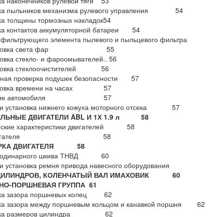
а наконечников рулевой тяги 53
ка пыльников механизма рулевого управления 54
а толщины тормозных накладок54
ка контактов аккумуляторной батареи 54
 фильтрующего элемента пылевого и пыльцевого фильтр
лировка света фар 55
овка стекло- и фароомывателей.. 56
ровка стеклоочистителей 56
ьная проверка подушек безопасности 57
ировка времени на часах 57
ятие автомобиля 57
 и установка нижнего кожуха моторного отсека 57
ЗЕЛЬНЫЕ ДВИГАТЕЛИ ABL И 1Х 1.9 л 58
еские характеристики двигателей 58
 двигателя 58
ОРКА ДВИГАТЕЛЯ 58
е одинарного шкива ТНВД 60
е и установка ремня привода навесного оборудования
ЦИЛИНДРОВ, КОЛЕНЧАТЫЙ ВАЛ И
МАХОВИК 60
НО-ПОРШНЕВАЯ ГРУППА
61
ка зазора поршневых колец 62
ка зазора между поршневым кольцом и канавкой поршня 62
рка размеров цилиндра 62