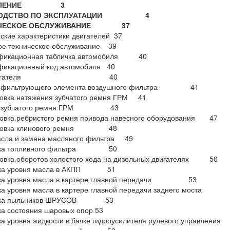
УПЛЕНИЕ 3
ВОДСТВО ПО ЭКСПЛУАТАЦИИ 4
ИЧЕСКОЕ ОБСЛУЖИВАНИЕ 37
ские характеристики двигателей 37
ое техническое обслуживание 39
фикационная табличка автомобиля 40
фикационный код автомобиля 40
 двигателя 40
 фильтрующего элемента воздушного фильтра 41
ровка натяжения зубчатого ремня ГРМ 41
а зубчатого ремня ГРМ 43
ровка ребристого ремня привода навесного оборудования 47
ировка клинового ремня 48
асла и замена масляного фильтра 49
рка топливного фильтра 50
ровка оборотов холостого хода на дизельных двигателях 50
рка уровня масла в АКПП 51
ка уровня масла в картере главной передачи 53
ка уровня масла в картере главной передачи заднего мост
рка пыльников ШРУСОВ 53
а состояния шаровых опор 53
ка уровня жидкости в бачке гидроусилителя рулевого упра