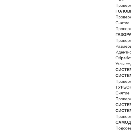
Провер
ГОЛО
Прове
Снятие 
Пров
ГАЗО
Провер
Раз
Идент
Обра
Углы
СИСТЕ
СИСТЕ
Прове
ТУРБО
Снятие 
Прове
СИСТЕ
СИСТЕ
Проверк
САМ
Подсоед