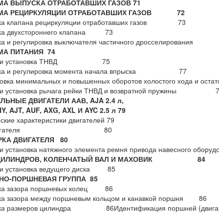
МА ВЫПУСКА ОТРАБОТАВШИХ ГАЗОВ 71
МА РЕЦИРКУЛЯЦИИ ОТРАБОТАВШИХ ГАЗОВ 72
ка клапана рециркуляции отработавших газов 73
ка двухстороннего клапана 73
ка и регулировка выключателя частичного дросселирования
МА ПИТАНИЯ 74
е и установка ТНВД 75
рка и регулировка момента начала впрыска 77
ровка минимальных и повышенных оборотов холостого хода и ос
 и установка рычага рейки ТНВД и возвратной пружины 7
ЕЛЬНЫЕ ДВИГАТЕЛИ ААВ, AJA 2.4 л,
Y, AJT, AUF, AXG, AXL И AYC 2.5 л 79
ские характеристики двигателей 79
 двигателя 80
РКА ДВИГАТЕЛЯ
80
и установка натяжного элемента ремня привода навесного обору
 ЦИЛИНДРОВ, КОЛЕНЧАТЫЙ ВАЛ И МАХОВИК 84
 и установка ведущего диска 85
НО-ПОРШНЕВАЯ ГРУППА
85
ка зазора поршневых колец 86
ка зазора между поршневым кольцом и канавкой поршня 86
ка размеров цилиндра 86Идентификация поршней (двига