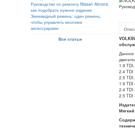
Руководство по ремонту Nissan Almera:
как подобрать нужное издание
Змеевидный ремень: один ремень,
чтобы управлять многими
аксессуарами
Опис
VOLKSWA
Все статьи
обслу
Данное 
двигате
1.9 TDI,
2.4 TDI
2.5 TDI.
1.9 TDI
2.4 TDI
2.5 TDI 
Издател
Мягкий 
Содерж
технич