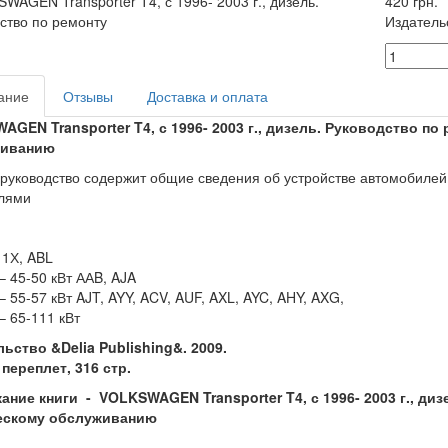
420 грн.
Издатель
ание
Отзывы
Доставка и оплата
GEN Transporter T4, с 1996- 2003 г., дизель. Руководство по
живанию
руководство содержит общие сведения об устройстве автомобилей 
лями
 1Х, ABL
 – 45-50 кВт ААB, AJA
 – 55-57 кВт AJT, AYY, ACV, AUF, AXL, AYC, AHY, AXG,
– 65-111 кВт
ьство &Delia Publishing&. 2009.
переплет, 316 стр.
ание книги -
VOLKSWAGEN Transporter T4, с 1996- 2003 г., ди
ескому обслуживанию