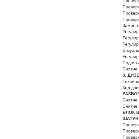
Проверк
Провер
Проверк
Провер
Замена
Регу
Регулир
Регули
Визуал
Регул
Подн
Снятие
3. ДИ
Технич
Код
РАЗБ
Сняти
Сняти
БЛОК 
ШАТУН
Провер
Провер
Прове