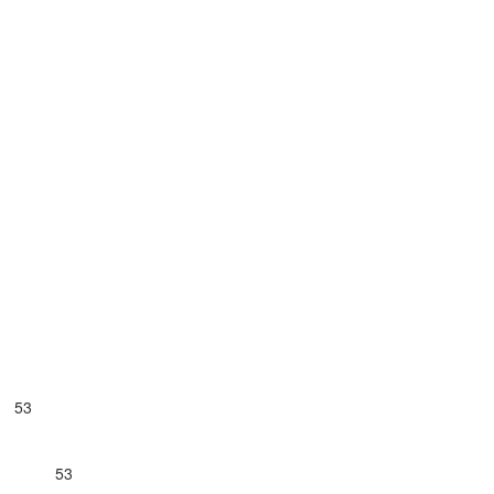
а 53
вления 53