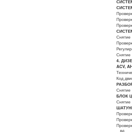
СИСТЕ
СИСТЕ
Провер
Провер
Провер
СИСТЕ
Сняти
Прове
Регули
Снятие
4. ДИЗ
ACV, AH
Техниче
Код
РАЗБО
Снятие 
БЛОК
Снятие
ШАТУН
Провер
Провер
Провер
86