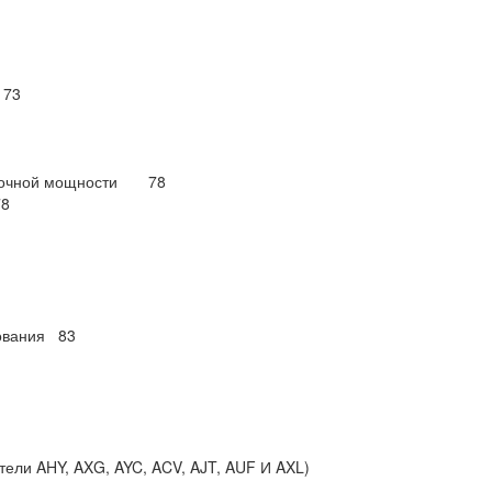
 73
таточной мощности 78
8
дования 83
тели AHY, AXG, AYC, ACV, AJT, AUF И AXL)