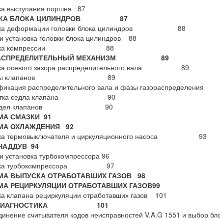
ка выступания поршня 87
ВКА БЛОКА ЦИЛИНДРОВ 87
рка деформации головки блока цилиндров 88
и установка головки блока цилиндров 88
ерка компрессии 88
РАСПРЕДЕЛИТЕЛЬНЫЙ МЕХАНИЗМ 89
ка осевого зазора распределительного вала 89
меры клапанов 89
ификация распределительного вала и фазы газораспре
ботка седла клапана 90
 седел клапанов 90
МА СМАЗКИ 91
МА ОХЛАЖДЕНИЯ 92
рка термовыключателя и циркуляционного насоса 93
НАДДУВ 94
и установка турбокомпрессора 96
рка турбокомпрессора 97
МА ВЫПУСКА ОТРАБОТАВШИХ ГАЗОВ 98
МА РЕЦИРКУЛЯЦИИ ОТРАБОТАВШИХ ГАЗОВ99
а клапана рециркуляции отработавших газов 101
ОДИАГНОСТИКА 101
инение считывателя кодов неисправностей V.A.G 1551 и выбор бл