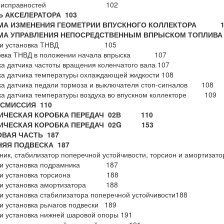
 неисправностей 102
Ь АКСЕЛЕРАТОРА 103
МА ИЗМЕНЕНИЯ ГЕОМЕТРИИ ВПУСКНОГО КОЛЛЕКТОРА 1
МА УПРАВЛЕНИЯ НЕПОСРЕДСТВЕННЫМ ВПРЫСКОМ ТОПЛИ
е и установка ТНВД 105
овка ТНВД в положении начала впрыска 107
а датчика частоты вращения коленчатого вала 107
а датчика температуры охлаждающей жидкости 108
а датчика педали тормоза и выключателя стоп-сигналов 108
ка датчика температуры воздуха во впускном коллекторе 109
НСМИССИЯ 110
ИЧЕСКАЯ КОРОБКА ПЕРЕДАЧ 02В 110
ИЧЕСКАЯ КОРОБКА ПЕРЕДАЧ 02G 153
ОВАЯ ЧАСТЬ 187
НЯЯ ПОДВЕСКА 187
ник, стабилизатор поперечной устойчивости, торсион и аморти
 и установка подрамника 187
е и установка торсиона 188
 и установка амортизатора 188
и установка стабилизатора поперечной устойчивости188
и установка рычагов подвески 189
и установка нижней шаровой опоры 191