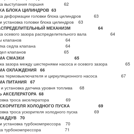
рка выступания поршня 62
КА БЛОКА ЦИЛИНДРОВ
63
ка деформации головки блока цилиндров 63
и установка головки блока цилиндров 63
РАСПРЕДЕЛИТЕЛЬНЫЙ МЕХАНИЗМ 64
ка осевого зазора распределительного вала 64
меры клапанов 64
ботка седла клапана 64
 седел клапанов 65
СТЕМА СМАЗКИ 65
ка зазора между шестернями насоса и осевого зазора 65
МА ОХЛАЖДЕНИЯ 66
рка термовыключателя и циркуляционного насоса 67
МА ПИТАНИЯ 67
и установка датчика уровня топлива 68
Ь АКСЕЛЕРАТОРА 68
ровка троса акселератора 69
 УСКОРИТЕЛЯ ХОЛОДНОГО ПУСКА 69
ровка троса ускорителя холодного пуска 69
НАДДУВ 70
и установка турбокомпрессора 70
рка турбокомпрессора 71