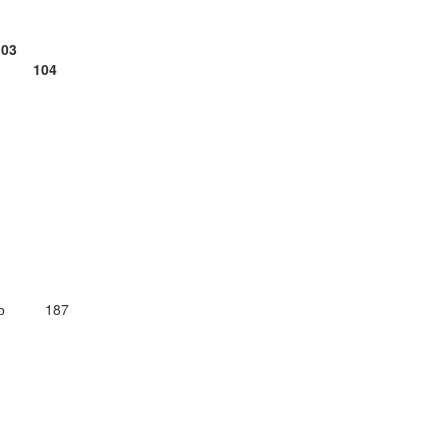
03
ВА 104
затор 187