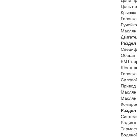
Цепи пр
Цепь пр
Крышка 
Головка
Ручейко
Масляны
Двигате
Раздел
Специф
Общая 
ВМТ пор
Шестерн
Головка
Силовой
Привод 
Масляны
Маслян
Компрес
Раздел
Система
Радиато
Термост
Водяной