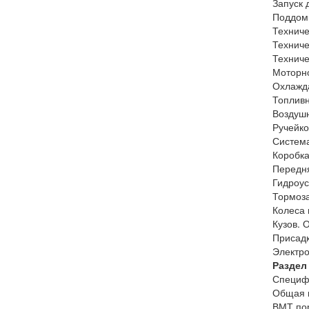
Запуск 
Поддомк
Техниче
Техниче
Техниче
Моторно
Охлажда
Топливн
Воздушн
Ручейко
Система
Коробка
Передня
Гидроус
Тормоза
Колеса 
Кузов. 
Присадк
Электро
Раздел 
Специф
Общая 
ВМТ пор