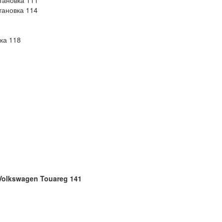
тановка 111
тановка 114
ка 118
olkswagen Touareg 141