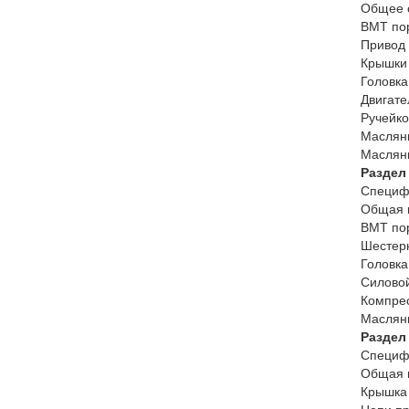
Общее 
ВМТ пор
Привод 
Крышки 
Головка
Двигате
Ручейко
Масляны
Масляны
Раздел
Специф
Общая 
ВМТ пор
Шестерн
Головка
Силовой
Компрес
Масляны
Раздел
Специф
Общая 
Крышка 