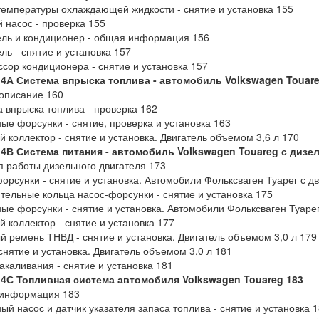
температуры охлаждающей жидкости - снятие и установка 155
 насос - проверка 155
ль и кондиционер - общая информация 156
ль - снятие и установка 157
сор кондиционера - снятие и установка 157
 4А Система впрыска топлива - автомобиль Volkswagen Touar
описание 160
 впрыска топлива - проверка 162
ые форсунки - снятие, проверка и установка 163
й коллектор - снятие и установка. Двигатель объемом 3,6 л 170
 4В Система питания - автомобиль Volkswagen Touareg с диз
 работы дизельного двигателя 173
орсунки - снятие и установка. Автомобили Фольксваген Туарег с дв
тельные кольца насос-форсунки - снятие и установка 175
ые форсунки - снятие и установка. Автомобили Фольксваген Туаре
й коллектор - снятие и установка 177
й ремень ТНВД - снятие и установка. Двигатель объемом 3,0 л 179
снятие и установка. Двигатель объемом 3,0 л 181
акаливания - снятие и установка 181
 4С Топливная система автомобиля Volkswagen Touareg 183
информация 183
ый насос и датчик указателя запаса топлива - снятие и установка 