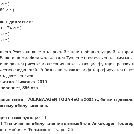
л.с.),
50 л.с.)
изельные дви
 и 174 л.с.)
 л.с.)
 л.с.)
нного Руководства: стать простой и понятной инструкцией, которая
Вашего автомобиля Фольксваген Туарег с профессиональным меха
стве даются рисунки и описания, показывающие функцию различн
ческих соединений. Работы описываются и фотографируются в поэт
ть даже новичок.
льство Чижовка. 2010.
переплет, 356 стр.
ание книги - VOLKSWAGEN TOUAREG с 2002 г., бензин / дизель
ескому обслуживанию.
ция по эксплуатации 11
 1 Техническое обслуживание автомобиля Volkswagen Touareg
 автомобилем Фольксваген Туарег 25