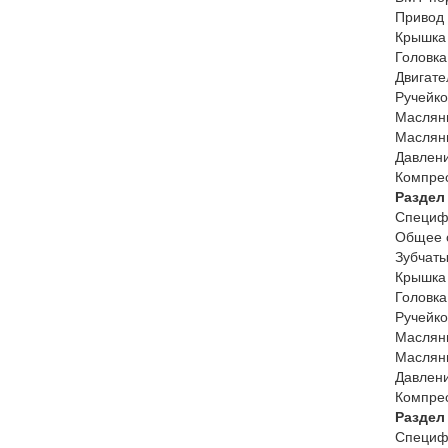
Привод 
Крышка 
Головка
Двигате
Ручейко
Масляны
Масляны
Давлени
Компрес
Раздел
Специф
Общее 
Зубчаты
Крышка 
Головка
Ручейко
Масляны
Масляны
Давлени
Компрес
Раздел
Специф