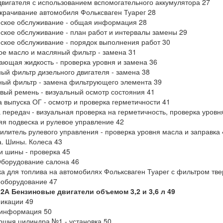
двигателя с использованием вспомогательного аккумулятора 27
рачивание автомобиля Фольксваген Туарег 28
ское обслуживание - общая информация 28
ское обслуживание - план работ и интервалы замены 29
ское обслуживание - порядок выполнения работ 30
е масло и масляный фильтр - замена 31
ющая жидкость - проверка уровня и замена 36
ый фильтр дизельного двигателя - замена 38
ый фильтр - замена фильтрующего элемента 39
вый ремень - визуальный осмотр состояния 41
 выпуска ОГ - осмотр и проверка герметичности 41
 передач - визуальная проверка на герметичность, проверка уровн
я подвеска и рулевое управление 42
илитель рулевого управления - проверка уровня масла и заправка 
. Шины. Колеса 43
и шины - проверка 45
Оборудование салона 46
а для топлива на автомобилях Фольксваген Туарег с фильтром твер
оборудование 47
2А Бензиновые двигатели объемом 3,2 и 3,6 л 49
икации 49
информация 50
шня цилиндра №1 - установка 50