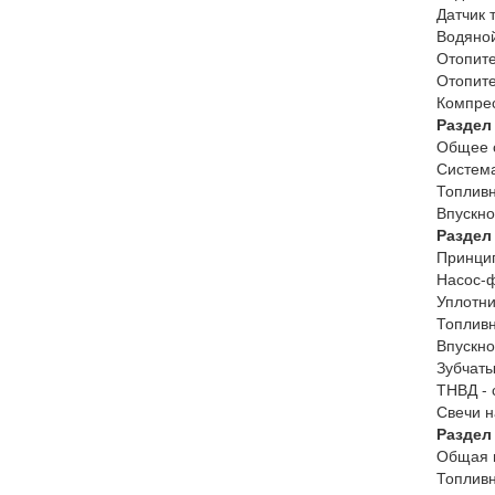
Датчик 
Водяной
Отопите
Отопите
Компрес
Раздел
Общее 
Система
Топливн
Впускно
Раздел
Принцип
Насос-ф
Уплотни
Топливн
Впускно
Зубчаты
ТНВД - 
Свечи н
Раздел
Общая 
Топливн