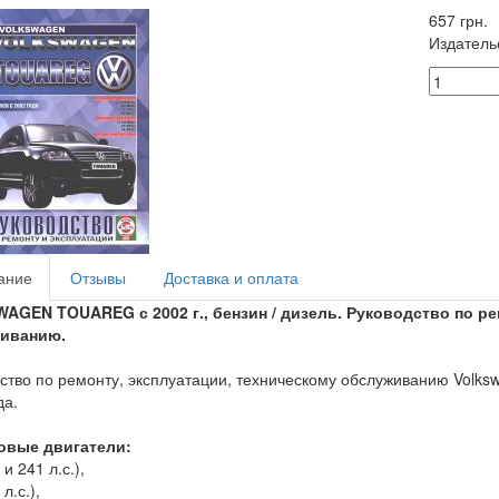
657 грн.
Издатель
ание
Отзывы
Доставка и оплата
AGEN TOUAREG с 2002 г., бензин / дизель. Руководство по ре
иванию.
ство по ремонту, эксплуатации, техническому обслуживанию Volks
да.
овые двигатели:
 и 241 л.с.),
л.с.),