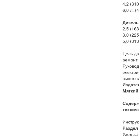
4,2 (310 
6,0 л. (4
Д
2,5 (163
3,0 (225
5,0 (313
Цель да
ремонт 
Руковод
электри
выполни
Издате
Мягкий 
Содерж
технич
Инструк
Раздел
Уход за