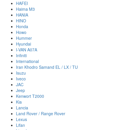
HAFEI
Haima M3
HANIA
HINO
Honda
Howo
Hummer
Hyundai
I-VAN A07A
Infiniti
International
Iran Khodro Samand EL / LX / TU
Isuzu
Iveco
JAC
Jeep
Kenwort T2000
Kia
Lancia
Land Rover / Range Rover
Lexus
Lifan