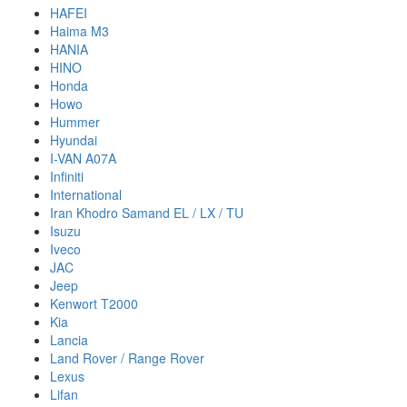
HAFEI
Haima M3
HANIA
HINO
Honda
Howo
Hummer
Hyundai
I-VAN A07A
Infiniti
International
Iran Khodro Samand EL / LX / TU
Isuzu
Iveco
JAC
Jeep
Kenwort T2000
Kia
Lancia
Land Rover / Range Rover
Lexus
Lifan