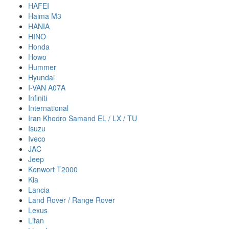
HAFEI
Haima M3
HANIA
HINO
Honda
Howo
Hummer
Hyundai
I-VAN A07A
Infiniti
International
Iran Khodro Samand EL / LX / TU
Isuzu
Iveco
JAC
Jeep
Kenwort T2000
Kia
Lancia
Land Rover / Range Rover
Lexus
Lifan