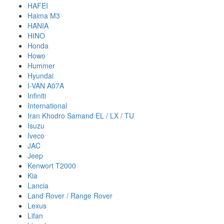
HAFEI
Haima M3
HANIA
HINO
Honda
Howo
Hummer
Hyundai
I-VAN A07A
Infiniti
International
Iran Khodro Samand EL / LX / TU
Isuzu
Iveco
JAC
Jeep
Kenwort T2000
Kia
Lancia
Land Rover / Range Rover
Lexus
Lifan