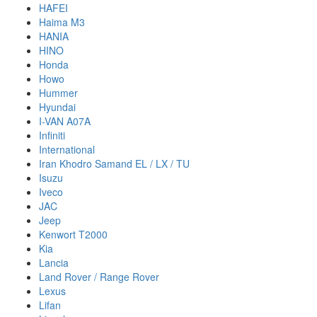
HAFEI
Haima M3
HANIA
HINO
Honda
Howo
Hummer
Hyundai
I-VAN A07A
Infiniti
International
Iran Khodro Samand EL / LX / TU
Isuzu
Iveco
JAC
Jeep
Kenwort T2000
Kia
Lancia
Land Rover / Range Rover
Lexus
Lifan