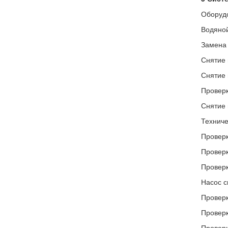
Оборудо
Водяной
Замена
Снятие 
Снятие 
Проверк
Снятие 
Техниче
Проверк
Проверк
Проверк
Насос с
Проверк
Проверк
Проверк