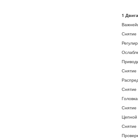
1 Двиг
Важнейш
Снятие 
Регулир
Ослабле
Приводы
Снятие 
Распред
Снятие 
Головка
Снятие 
Цепной 
Снятие 
Проверк