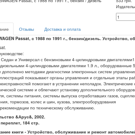
533 грн.
Издатель
ание
Отзывы
Доставка и оплата
AGEN Passat, с 1988 по 1991 г., бензин/дизель. Устройство, 
at.
руководстве:
Седан и Универсал с бензиновыми 4-цилиндровыми двигателями1.6, 
 дизельными 4-цилиндровыми двигателями 1.9 л., оборудованные 5-
 дополнено методами диагностики электронных систем управления
ллюстраций показывают органы управления и отдельные этапы ра
неисправностей помогают в устранении неполадок. Электрические
рической системе и облегчают установку дополнительного оборудо
ля, системы питания, системы выпуска отработавших газов, сцепле
ния, тормозов, колес и шин, кузова, электрооборудования
 рекомендации по техническому обслуживанию.
льство &Арус&, 2002.
переплет, 184 стр.
ание книги - Устройство, обслуживание и ремонт автомобилей