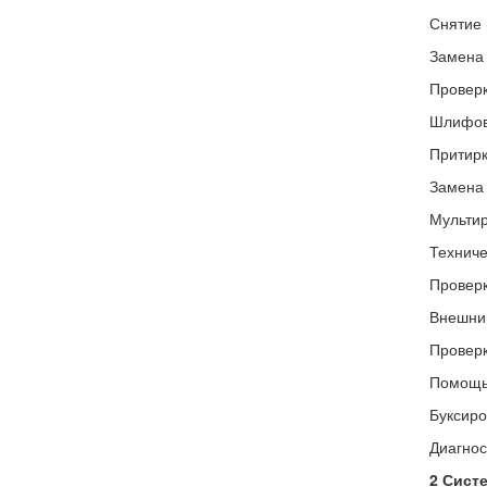
Снятие 
Замена 
Проверк
Шлифовк
Притирк
Замена 
Мультир
Техниче
Проверк
Внешний
Проверк
Помощь 
Буксиро
Диагнос
2 Сист