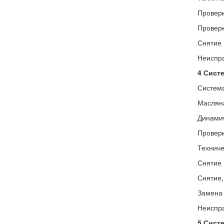
Проверк
Проверк
Снятие 
Неиспра
4 Сист
Система
Масляна
Динамич
Проверк
Техниче
Снятие 
Снятие,
Замена
Неиспра
5 Сист