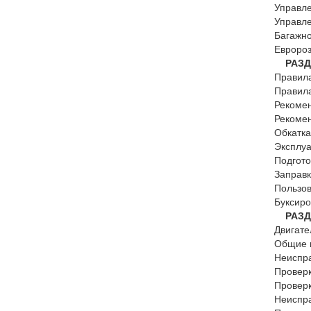
Управл
Управле
Багажн
Евроро
РАЗДЕ
Правила
Правил
Рекоме
Рекоме
Обкатка
Эксплуа
Подгото
Заправ
Пользо
Буксиро
РАЗДЕ
Двигате
Общие 
Неиспра
Провер
Провер
Неиспр