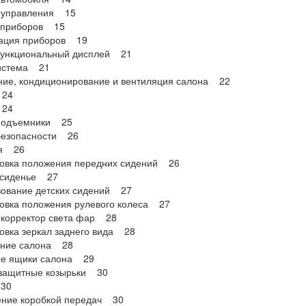
 управления 15
 приборов 15
ация приборов 19
ункциональный дисплей 21
истема 21
ние, кондиционирование и вентиляция салона 22
 24
 24
подъемники 25
безопасности 26
я 26
ровка положения передних сидений 26
 сиденье 27
зование детских сидений 27
овка положения рулевого колеса 27
окорректор света фар 28
овка зеркал заднего вида 28
ние салона 28
е ящики салона 29
защитные козырьки 30
30
ение коробкой передач 30