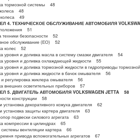
ка тормозной системы 48
 колеса 48
 колеса 49
Л 4. ТЕХНИЧЕСКОЕ ОБСЛУЖИВАНИЕ АВТОМОБИЛЯ VOLKSWA
положения 51
а техники безопасности 52
вное обслуживание (ЕО) 52
ка колес 52
а уровня и доливка масла в систему смазки двигателя 54
ка уровня и доливка охлаждающей жидкости 55
а уровня и доливка тормозной жидкости в гидроприводы тормозн
а уровня и доливка жидкости в бачок омывателя 56
 и регулировка жиклера омывателя 56
ка внешних осветительных приборов 57
Л 5. ДВИГАТЕЛЬ АВТОМОБИЛЯ VOLKSWAGEN JETTA 58
ности конструкции 58
и установка декоративного кожуха двигателя 62
и установка защиты картера двигателя 63
опор подвески силового агрегата 63
ка компрессии в цилиндрах 65
 системы вентиляции картера 66
ремня привода вспомогательных агрегатов 67