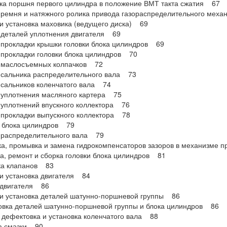
ка поршня первого цилиндра в положение ВМТ такта сжатия 67
ремня и натяжного ролика привода газораспределительного мех
и установка маховика (ведущего диска) 69
 деталей уплотнения двигателя 69
прокладки крышки головки блока цилиндров 69
прокладки головки блока цилиндров 70
 маслосъемных колпачков 72
 сальника распределительного вала 73
сальников коленчатого вала 74
 уплотнения масляного картера 75
уплотнений впускного коллектора 76
прокладки выпускного коллектора 78
а блока цилиндров 79
 распределительного вала 79
а, промывка и замена гидрокомпенсаторов зазоров в механизме 
а, ремонт и сборка головки блока цилиндров 81
ка клапанов 83
и установка двигателя 84
 двигателя 86
и установка деталей шатунно-поршневой группы 86
вка деталей шатунно-поршневой группы и блока цилиндров 86
 дефектовка и установка коленчатого вала 88
а смазки 90