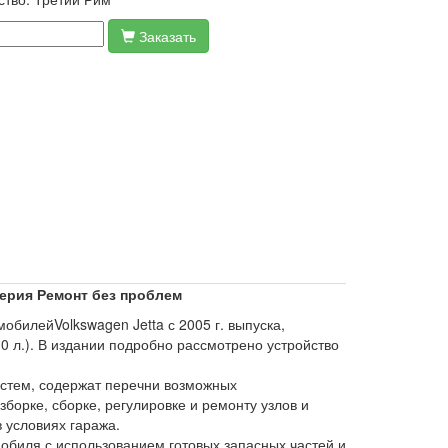
Заказать
ерия Ремонт без проблем
обилейVolkswagen Jetta с 2005 г. выпуска,
,0 л.). В издании подробно рассмотрено устройство
истем, содержат перечни возможных
борке, сборке, регулировке и ремонту узлов и
 условиях гаража.
мобиля с использованием готовых запасных частей и