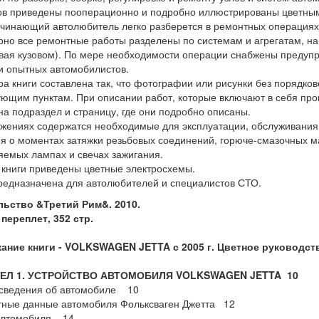
ов приведены пооперационно и подробно иллюстрированы цветны
чинающий автолюбитель легко разберется в ремонтных операциях
рно все ремонтные работы разделены по системам и агрегатам, на 
вая кузовом). По мере необходимости операции снабжены предуп
и опытных автомобилистов.
ра книги составлена так, что фотографии или рисунки без порядк
ющим пунктам. При описании работ, которые включают в себя про
на подраздел и страницу, где они подробно описаны.
жениях содержатся необходимые для эксплуатации, обслуживания 
я о моментах затяжки резьбовых соединений, горюче-смазочных м
емых лампах и свечах зажигания.
 книги приведены цветные электросхемы.
редназначена для автолюбителей и специалистов СТО.
льство &Третий Рим&. 2010.
переплет, 352 стр.
ание книги - VOLKSWAGEN JETTA с 2005 г. Цветное руководст
Л 1. УСТРОЙСТВО АВТОМОБИЛЯ VOLKSWAGEN JETTA 10
сведения об автомобиле 10
тные данные автомобиля Фольксваген Джетта 12
автомобиля 14