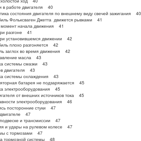
 холостой ход 40
 в работе двигателя 40
тика состояния двигателя по внешнему виду свечей зажигания 40
биль Фольксваген Джетта движется рывками 41
в момент начала движения 41
при разгоне 41
при установившемся движении 42
биль плохо разгоняется 42
ль заглох во время движения 42
давление масла 43
ка системы смазки 43
ев двигателя 43
ка системы охлаждения 43
яторная батарея не подзаряжается 45
ка электрооборудования 45
игателя от внешних источников тока 45
авности электрооборудования 46
ись посторонние стуки 47
 двигателе 47
 подвеске и трансмиссии 47
ия и удары на рулевом колесе 47
мы с тормозами 47
ка тормозной системы 48