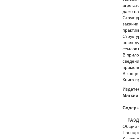
агрегат
даже на
Структу
заканчи
практик
Структу
последу
ссылок 
В прило
сведени
применя
В конце
Книга п
Издате
Мягкий 
Содерж
РАЗДЕ
Общие 
Паспор
Ключи 