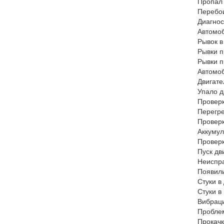
Пропал
Перебои
Диагнос
Автомо
Рывок 
Рывки 
Рывки 
Автомо
Двигате
Упало 
Провер
Перегр
Провер
Аккумул
Провер
Пуск дв
Неиспр
Появил
Стуки в
Стуки в
Вибрац
Пробле
Прокач