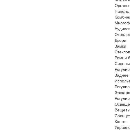
Органы
Панель
Комбин
Многоф
Аудиос
Отопле
Двери
Замки
Стекло
Ремни 
Сидень
Регули
Заднее
Исполь
Регулир
Электр
Регулир
Освеще
Вещевы
Солнце
Капот 
Управл