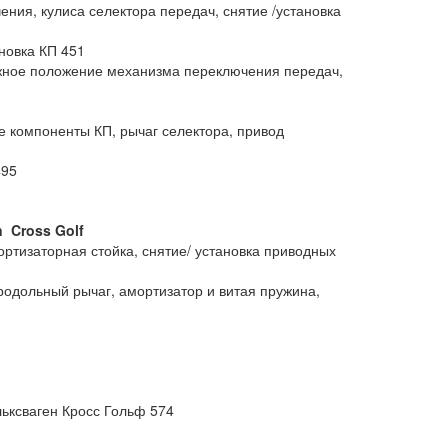
ния, кулиса селектора передач, снятие /установка
новка КП 451
жное положение механизма переключения передач,
е компоненты КП, рычаг селектора, привод
495
n
Cross
Golf
ортизаторная стойка, снятие/ установка приводных
продольный рычаг, амортизатор и витая пружина,
ьксваген Кросс Гольф 574