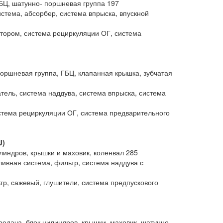
ГБЦ, шатунно- поршневая группа 197
стема, абсорбер, система впрыска, впускной
атором, система рециркуляции ОГ, система
 поршневая группа, ГБЦ, клапанная крышка, зубчатая
тель, система наддува, система впрыска, система
истема рециркуляции ОГ, система предварительного
J)
илиндров, крышки и маховик, коленвал 285
ливная система, фильтр, система наддува с
тр, сажевый, глушители, система предпускового
ередача, блок цилиндров, крышки, маховик, шатунно-