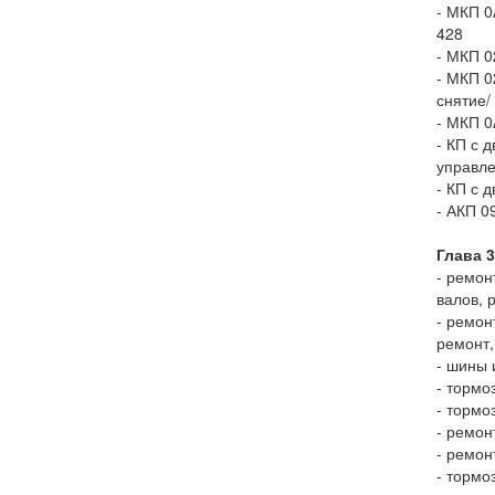
- МКП 0
428
- МКП 0
- МКП 0
снятие/
- МКП 0
- КП с 
управле
- КП с 
- АКП 0
Глава 
- ремон
валов, 
- ремон
ремонт,
- шины 
- тормо
- тормо
- ремон
- ремон
- тормо