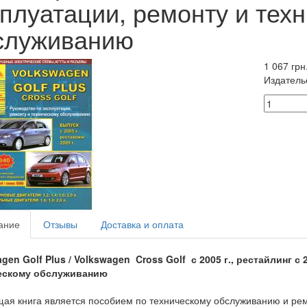
сплуатации, ремонту и тех
служиванию
1 067 грн
Издатель
ание
Отзывы
Доставка и оплата
agen Golf
Plus / Volkswagen
Cross Golf
с 200
5 г.,
рестайлинг
с 
ескому обслуживанию
ая книга является пособием по техническому обслуживанию и ремо