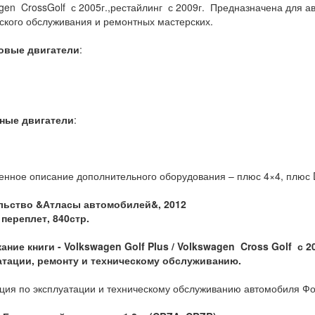
gen CrossGolf с 2005г.,рестайлинг с 2009г. Предназначена для а
ского обслуживания и ремонтных мастерских.
овые двигатели
:
ные двигатели
:
нное описание дополнительного оборудования – плюс 4×4, плюс
льство &Атласы автомобилей&, 2012
переплет, 840
стр.
ание книги - Volkswagen Golf
Plus / Volkswagen
Cross
Golf
с 2
атации, ремонту и техническому обслуживанию.
ция по эксплуатации и техническому обслуживанию автомобиля Фо