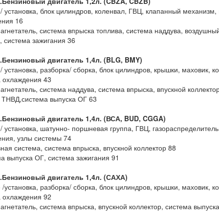
1.Бензиновый двигатель 1,2л. (CBZA, CBZB)
е/ установка, блок цилиндров, коленвал, ГВЦ, клапанный механизм,
ения 16
нагнетатель, система впрыска топлива, система наддува, воздушны
, система зажигания 36
1.Бензиновый двигатель 1,4л. (BLG, BMY)
е/ установка, разборка/ сборка, блок цилиндров, крышки, маховик, 
 охлаждения 43
нагнетатель, система наддува, система впрыска, впускной коллект
 ТНВД,система выпуска ОГ 63
1.Бензиновый двигатель 1,4л. (ВСА, BUD, CGGA)
е/ установка, шатунно- поршневая группа, ГВЦ, газораспределител
ния, узлы системы 74
вная система, система впрыска, впускной коллектор 88
ма выпуска ОГ, система зажигания 91
1.Бензиновый двигатель 1,4л. (САХА)
е /установка, разборка/ сборка, блок цилиндров, крышки, маховик, 
 охлаждения 92
нагнетатель, система впрыска, впускной коллектор, система выпуск