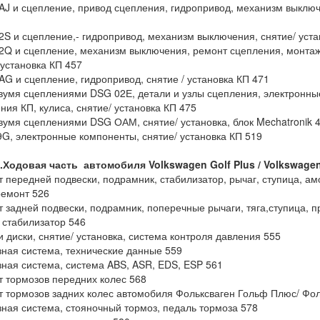
AJ и сцепление, привод сцепления, гидропривод, механизм выключе
2S и сцепление,- гидропривод, механизм выключения, снятие/ уста
2Q и сцепление, механизм выключения, ремонт сцепления, монта
 установка КП 457
AG и сцепление, гидропривод, снятие / установка КП 471
двумя сцеплениями DSG 02Е, детали и узлы сцепления, электронны
ния КП, кулиса, снятие/ установка КП 475
двумя сцеплениями DSG ОАМ, снятие/ установка, блок Mechatronik 
9G, электронные компоненты, снятие/ установка КП 519
3.Ходовая часть автомобиля Volkswagen Golf
Plus / Volkswage
т передней подвески, подрамник, стабилизатор, рычаг, ступица, ам
ремонт 526
т задней подвески, подрамник, поперечные рычаги, тяга,ступица, 
 стабилизатор 546
и диски, снятие/ установка, система контроля давления 555
зная система, технические данные 559
зная система, система ABS, ASR, EDS, ESP 561
т тормозов передних колес 568
т тормозов задних колес автомобиля Фольксваген Гольф Плюс/ Фол
зная система, стояночный тормоз, педаль тормоза 578