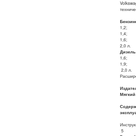
Volkswa
техниче
Бензин
1,2;
1,4;
1,6;
2,0 л.
Дизель
1,6;
1,9;
2,0 л.
Расшире
Издате
Мягкий 
Содерж
эксплу
Инструк
5