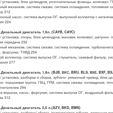
е/ установка, блок цилиндров, уплотнительные фланцы, коленвал, 
нный механизм, система смазки, система охлаждения, топливная си
ор 212
ионный насос, система выпуска ОГ, выпускной коллектор с катализ
ия 224
.Дизельный двигатель 1,6л. (CAYB, CAYC)
е/ установка, опоры, блок цилиндров, маховик, коленвал, шатунно-
ая передача 232
нный механизм, система смазки, система охлаждения, турбонагнета
, форсунки, ТНВД 254
ной коллектор, система выпуска ОГ, глушитель, сажевый фильтр, с
ания 277
.Дизельный двигатель 1,9л. (BJB, ВКС, BRU, BLS, ВХЕ, BXF, BX
е/ установка, разборка и сборка, зубчато- ременный привод, блок ц
но- поршневая группа, ГБЦ, ГРМ, система смазки, охлаждения, топ
гнетателем 294
ма впрыска, насос- форсунки, система выпуска ОГ, воздушный филь
ва 312
.Дизельный двигатель 2,0 л.(AZV, BKD, BMN)
е/ установка, разборка/ сборка, поликлиновая зубчато- ременная п