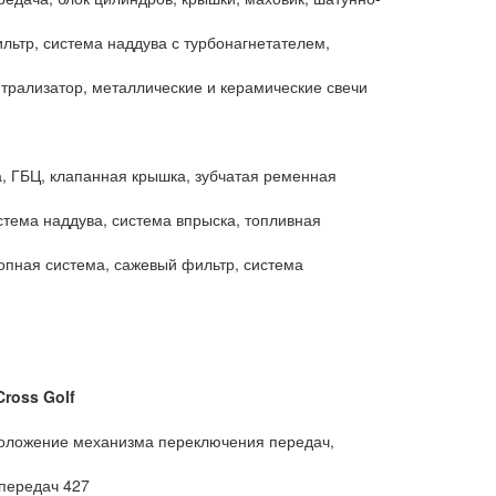
ильтр, система наддува с турбонагнетателем,
йтрализатор, металлические и керамические свечи
а, ГБЦ, клапанная крышка, зубчатая ременная
стема наддува, система впрыска, топливная
лопная система, сажевый фильтр, система
Cross
Golf
положение механизма переключения передач,
передач 427