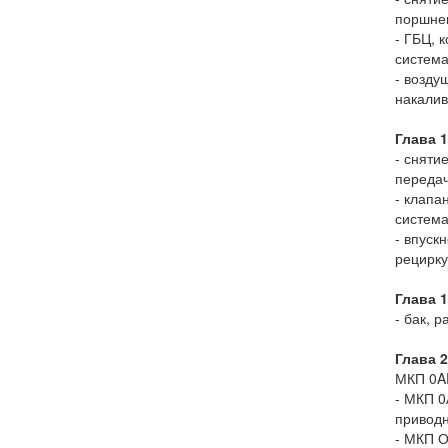
поршнев
- ГБЦ, 
система
- возду
накалив
Глава 
- сняти
передач
- клапа
система
- впуск
рецирку
Глава 
- бак, 
Глава 
МКП 0AF
- МКП 0
приводн
- МКП О