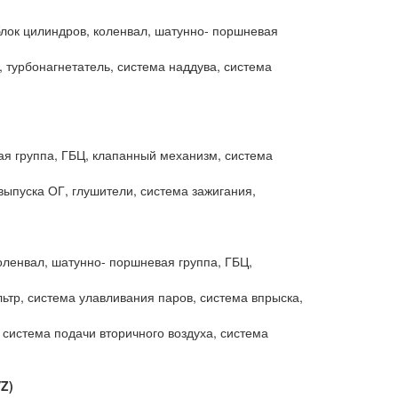
 блок цилиндров, коленвал, шатунно- поршневая
, турбонагнетатель, система наддува, система
вая группа, ГБЦ, клапанный механизм, система
выпуска ОГ, глушители, система зажигания,
коленвал, шатунно- поршневая группа, ГБЦ,
ьтр, система улавливания паров, система впрыска,
 система подачи вторичного воздуха, система
Z)