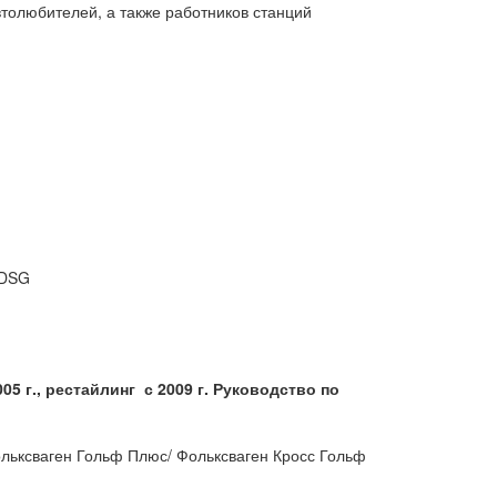
втолюбителей, а также работников станций
 DSG
00
5 г.,
рестайлинг с 200
9 г.
Руководство по
льксваген Гольф Плюс/ Фольксваген Кросс Гольф