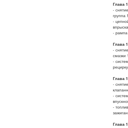
Глава 
- сняти
группа 
- цепно
впрыска
- рампа
Глава 1
- сняти
смазки 
- систе
рецирку
Глава 
- сняти
клапан
- систе
впускно
- топли
зажиган
Глава 1