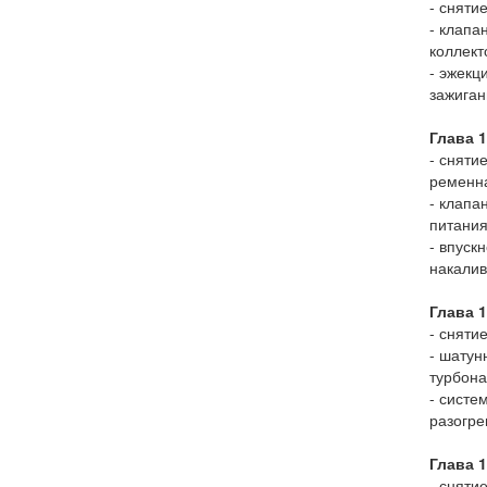
- сняти
- клапа
коллект
- эжекц
зажиган
Глава 1
- сняти
ременн
- клапа
питания
- впуск
накалив
Глава 1
- сняти
- шатун
турбона
- систе
разогре
Глава 1
- сняти