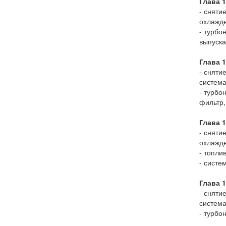
Глава 
- сняти
охлажд
- турбо
выпуска
Глава 
- сняти
система
- турбо
фильтр,
Глава 
- сняти
охлажде
- топли
- систе
Глава 
- сняти
система
- турбо