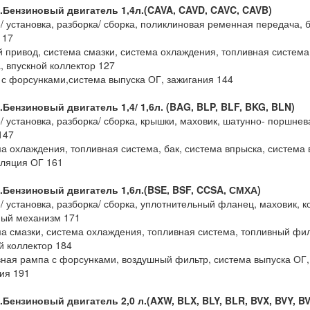
1.Бензиновый двигатель 1,4л.(CAVA, CAVD, CAVC, CAVB)
е/ установка, разборка/ сборка, поликлиновая ременная передача,
117
й привод, система смазки, система охлаждения, топливная система
, впускной коллектор 127
 с форсунками,система выпуска ОГ, зажигания 144
.Бензиновый двигатель 1,4/ 1,6л. (BAG, BLP, BLF, BKG, BLN)
е/ установка, разборка/ сборка, крышки, маховик, шатунно- поршне
147
ма охлаждения, топливная система, бак, система впрыска, система 
ляция ОГ 161
1.Бензиновый двигатель 1,6л.(BSE, BSF, CCSA, СМХА)
е/ установка, разборка/ сборка, уплотнительный фланец, маховик, 
ный механизм 171
ма смазки, система охлаждения, топливная система, топливный фил
й коллектор 184
вная рампа с форсунками, воздушный фильтр, система выпуска ОГ,
ия 191
.Бензиновый двигатель 2,0 л.(AXW, BLX, BLY, BLR, BVX, BVY, BV