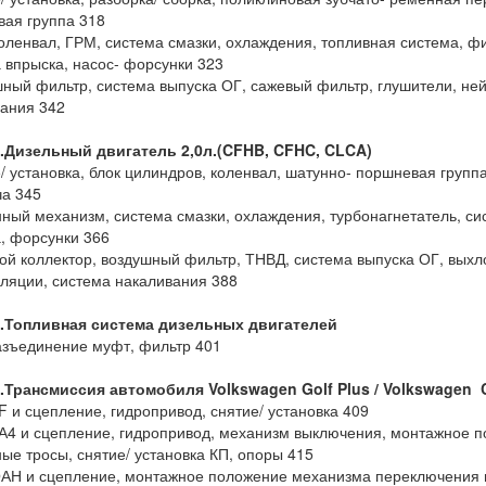
ая группа 318
коленвал, ГРМ, система смазки, охлаждения, топливная система, ф
 впрыска, насос- форсунки 323
шный фильтр, система выпуска ОГ, сажевый фильтр, глушители, не
ания 342
1.Дизельный двигатель 2,0л.(CFHB, CFHC, CLCA)
е/ установка, блок цилиндров, коленвал, шатунно- поршневая групп
а 345
нный механизм, система смазки, охлаждения, турбонагнетатель, си
, форсунки 366
ной коллектор, воздушный фильтр, ТНВД, система выпуска ОГ, вых
ляции, система накаливания 388
1.Топливная система дизельных двигателей
разъединение муфт, фильтр 401
2.Трансмиссия автомобиля Volkswagen Golf
Plus / Volkswagen
 и сцепление, гидропривод, снятие/ установка 409
А4 и сцепление, гидропривод, механизм выключения, монтажное 
ые тросы, снятие/ установка КП, опоры 415
АН и сцепление, монтажное положение механизма переключения 