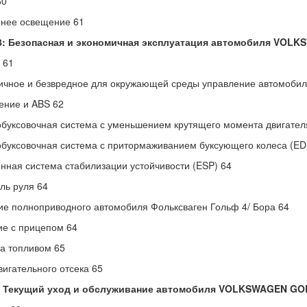
60
ннее освещение 61
В: Безопасная и экономичная эксплуатация автомобиля VOLK
 61
чное и безвредное для окружающей среды управление автомобиле
ение и ABS 62
буксовочная система с уменьшением крутящего момента двигател
буксовочная система с притормаживанием буксующего колеса (ED
нная система стабилизации устойчивости (ESP) 64
ль руля 64
е полноприводного автомобиля Фольксваген Гольф 4/ Бора 64
е с прицепом 64
а топливом 65
вигательного отсека 65
1 Текущий уход и обслуживание автомобиля VOLKSWAGEN GOL