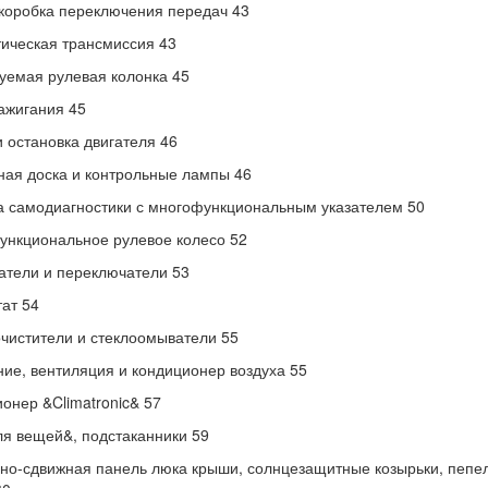
коробка переключения передач 43
ическая трансмиссия 43
уемая рулевая колонка 45
ажигания 45
и остановка двигателя 46
ая доска и контрольные лампы 46
 самодиагностики с многофункциональным указателем 50
нкциональное рулевое колесо 52
тели и переключатели 53
ат 54
чистители и стеклоомыватели 55
ие, вентиляция и кондиционер воздуха 55
онер &Climatronic& 57
я вещей&, подстаканники 59
о-сдвижная панель люка крыши, солнцезащитные козырьки, пепель