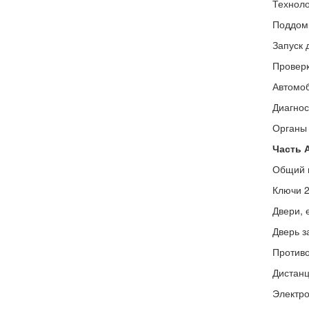
Техноло
Поддомк
Запуск 
Проверк
Автомо
Диагнос
Органы 
Часть 
Общий в
Ключи 
Двери, 
Дверь з
Противо
Дистанц
Электро