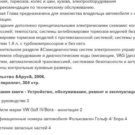
ния, тормозов, колес и шин, кузова, электрооборудования
 рекомендации по техническому обслуживанию.
ая Глава предназначена для знакомства владельца автомобиля с 
тации.
здание дополнено принципиальными электрическими схемами: кон
ссией; темпостата; системы антиблокировки тормозов моделей бе
кировки тормозов моделей c противозаносной системой; системы у
лем 1.8 л. с турбокомпрессором и без него.
нительном разделе &Самодиагностика систем электронного управ
емое оборудование и диагностические коды (мигающие, VAG [деся
лем, автоматической трансмиссией, системами безопасности и ант
ны контрольные кузовные размеры.
льство &Арус&, 2006.
переплет, 304 стр.
ние книги - Устройство, обслуживание, ремонт и эксплуатаци
 руководстве 2
или марки VW Golf IV/Bora - аннотация 2
икационные номера автомобиля Фольксваген Гольф 4/ Бора 4
тение запасных частей 4