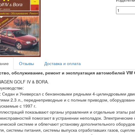
ание
Отзывы
Доставка и оплата
ство, обслуживание, ремонт и эксплуатация автомобилей VW Go
AGEN GOLF IV & BORA.
руководстве:
 Седан и Универсал с бензиновыми рядными 4-цилиндровыми двигате
лями 2.3 л., переднеприводные и с полным приводом, оборудованн
ускаемые с 1997 г.
ллюстраций показывают органы управления и отдельные этапы ра
неисправностей помогают в устранении неполадок. Электрические
рической системе и облегчают установку дополнительного оборудо
ля, системы питания, системы выпуска отработавших газов, сцепле