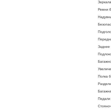
Зеркала
Ремни б
Надувны
Безопас
Подголо
Передни
Заднее 
Подлоко
Багажно
Увеличе
Полка б
Раздели
Багажна
Педали
Стояноч