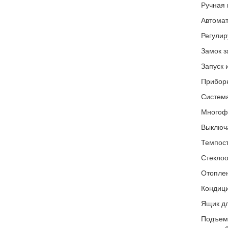
Ручная 
Автомат
Регулир
Замок з
Запуск 
Приборн
Система
Многофу
Выключа
Темпост
Стеклоо
Отоплен
Кондици
Ящик дл
Подъемн