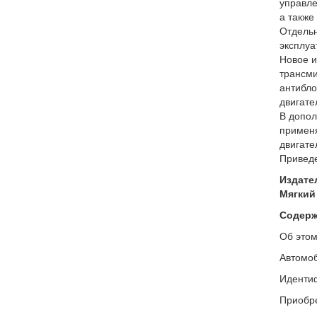
управле
а также
Отдельн
эксплуа
Новое и
трансми
антибло
двигате
В допол
применя
двигате
Приведе
Издате
Мягкий 
Содержа
Об этом
Автомоб
Идентиф
Приобре