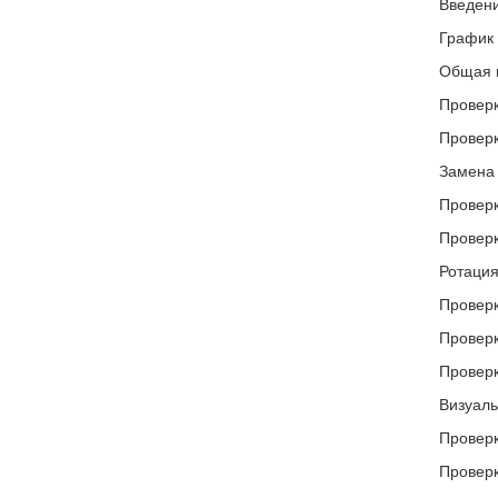
Введени
График 
Общая 
Проверк
Проверк
Замена 
Проверк
Проверк
Ротация
Проверк
Проверк
Проверк
Визуаль
Проверк
Проверк