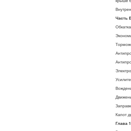
крыше 
Внутре
Часть 
Обкатка
Экономи
Тормож
Антипро
Антипро
Электро
Усилите
Вождени
Движени
Заправк
Капот д
Глава 