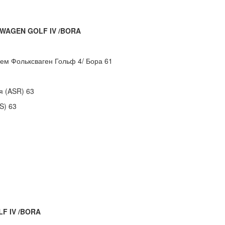
SWAGEN GOLF IV /BORA
м Фольксваген Гольф 4/ Бора 61
я (ASR) 63
S) 63
F IV /BORA