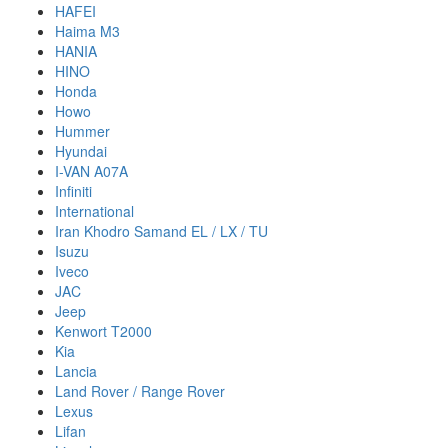
HAFEI
Haima M3
HANIA
HINO
Honda
Howo
Hummer
Hyundai
I-VAN A07A
Infiniti
International
Iran Khodro Samand EL / LX / TU
Isuzu
Iveco
JAC
Jeep
Kenwort T2000
Kia
Lancia
Land Rover / Range Rover
Lexus
Lifan