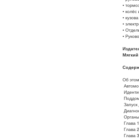
• тормо
• колёс
• кузова
• элект
• Отдел
• Руков
Издате
Мягкий 
Содерж
Об это
Автомо
Иденти
Поддом
Запуск
Диагно
Органы
Глава 1
Глава
Глава 