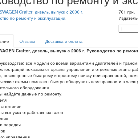
701 грн.
Издатель
ание
Отзывы
Доставка и оплата
WAGEN
Crafter, дизель, выпуск с 2006 г. Руководство по ремон
руководстве: все модели со всеми вариантами двигателей и трансми
ллюстраций показывают органы управления и отдельные этапы раб
, посвященные быстрому и простому поиску неисправностей, помо
ческие схемы помогают быстро обнаружить неисправности в электр
тельного оборудования.
ы найдёте данные по ремонту:
теля
мы питания
мы выпуска отработавших газов
ения
ки передач
сок
ого управления