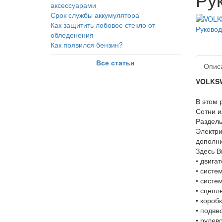
аксессуарами
Срок службы аккумулятора
Как защитить лобовое стекло от
обледенения
Как появился бензин?
Все статьи
Опис
VOLKS
В этом 
Сотни и
Разделы
Электри
дополни
Здесь В
• двига
• систе
• систе
• сцепл
• короб
• подве
• рулев