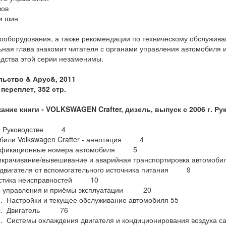
зов
 и шин
рооборудования, а также рекомендации по техническому обслужива
ьная глава знакомит читателя с органами управления автомобиля 
одства этой серии незаменимы.
льство &
Арус&, 2011
переплет, 352 стр.
ание книги -
VOLKSWAGEN
Crafter, дизель, выпуск с 2006 г. 
м Руководстве 4
били Volkswagen Crafter - аннотация 4
фикационные номера автомобиля 5
крачивание/вывешивание и аварийная транспортировка автом
 двигателя от вспомогательного источника питания 9
стика неисправностей 10
 управления и приёмы эксплуатации 20
. Настройки и текущее обслуживание автомобиля 55
 2. Двигатель 76
3. Системы охлаждения двигателя и кондиционирования воздух