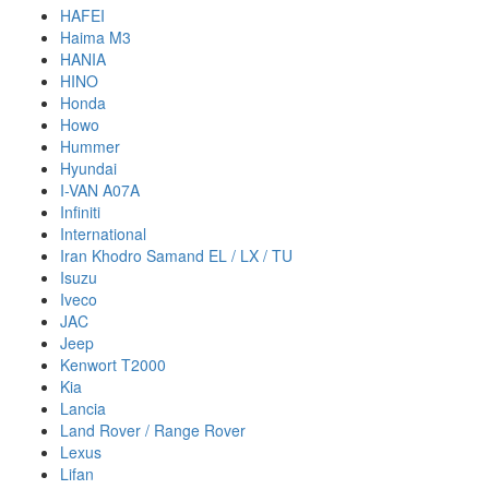
HAFEI
Haima M3
HANIA
HINO
Honda
Howo
Hummer
Hyundai
I-VAN A07A
Infiniti
International
Iran Khodro Samand EL / LX / TU
Isuzu
Iveco
JAC
Jeep
Kenwort T2000
Kia
Lancia
Land Rover / Range Rover
Lexus
Lifan