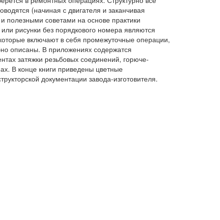
ерется в ремонтных операциях. Структурно все
оводятся (начиная с двигателя и заканчивая
и полезными советами на основе практики
и или рисунки без порядкового номера являются
которые включают в себя промежуточные операции,
обно описаны. В приложениях содержатся
нтах затяжки резьбовых соединений, горюче-
х. В конце книги приведены цветные
трукторской документации завода-изготовителя.