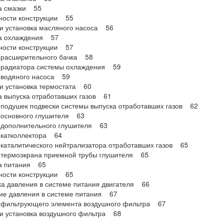
а смазки 55
ности конструкции 55
и установка масляного насоса 56
а охлаждения 57
ности конструкции 57
 расширительного бачка 58
 радиатора системы охлаждения 59
 водяного насоса 59
и установка термостата 60
 выпуска отработавших газов 61
подушек подвески системы выпуска отработавших газов 62
 основного глушителя 63
 дополнительного глушителя 63
 катколлектора 64
каталитического нейтрализатора отработавших газов 65
 термоэкрана приемной трубы глушителя 65
а питания 65
ности конструкции 65
а давления в системе питания двигателя 66
ие давления в системе питания 67
 фильтрующего элемента воздушного фильтра 67
и установка воздушного фильтра 68