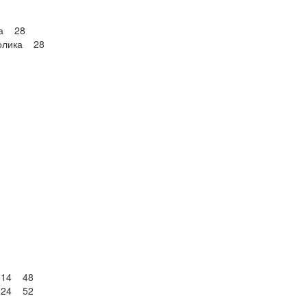
ма 28
ролика 28
1114 48
1124 52