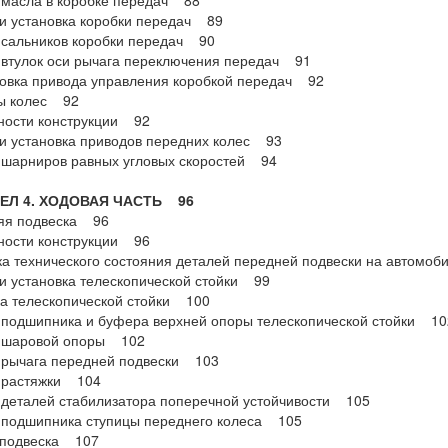
 масла в коробке передач 88
и установка коробки передач 89
 сальников коробки передач 90
втулок оси рычага переключения передач 91
овка привода управления коробкой передач 92
ы колес 92
ности конструкции 92
и установка приводов передних колес 93
 шарниров равных угловых скоростей 94
Л 4. ХОДОВАЯ ЧАСТЬ 96
яя подвеска 96
ности конструкции 96
а технического состояния деталей передней подвески на автомо
и установка телескопической стойки 99
а телескопической стойки 100
подшипника и буфера верхней опоры телескопической стойки 10
 шаровой опоры 102
 рычага передней подвески 103
 растяжки 104
деталей стабилизатора поперечной устойчивости 105
 подшипника ступицы переднего колеса 105
 подвеска 107