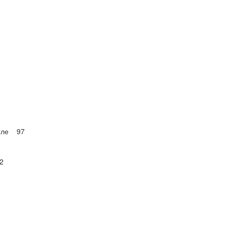
биле 97
2