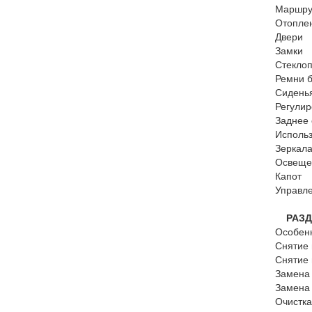
Маршру
Отопле
Двери
Замки
Стекло
Ремни 
Сидень
Регули
Заднее
Исполь
Зеркал
Освеще
Капот 
Управл
РАЗДЕ
Особен
Снятие 
Снятие 
Замена 
Замена
Очистка