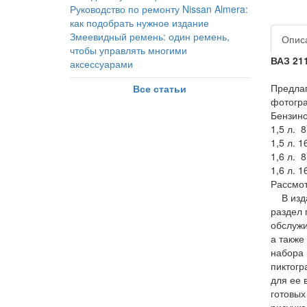
Руководство по ремонту Nissan Almera:
как подобрать нужное издание
Змеевидный ремень: один ремень,
Опис
чтобы управлять многими
ВАЗ 211
аксессуарами
Предла
Все статьи
фотогра
Бензино
1,5 л. 
1,5 л. 
1,6 л. 
1,6 л. 
Рассмот
В издан
раздел 
обслужи
а также
набора 
пиктогр
для ее 
готовых