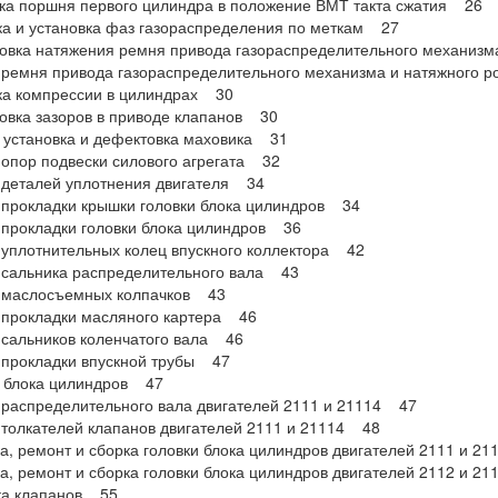
ка поршня первого цилиндра в положение ВМТ такта сжатия 26
а и установка фаз газораспределения по меткам 27
овка натяжения ремня привода газораспределительного механиз
ремня привода газораспределительного механизма и натяжного 
ка компрессии в цилиндрах 30
овка зазоров в приводе клапанов 30
 установка и дефектовка маховика 31
опор подвески силового агрегата 32
 деталей уплотнения двигателя 34
прокладки крышки головки блока цилиндров 34
прокладки головки блока цилиндров 36
уплотнительных колец впускного коллектора 42
 сальника распределительного вала 43
 маслосъемных колпачков 43
 прокладки масляного картера 46
сальников коленчатого вала 46
 прокладки впускной трубы 47
а блока цилиндров 47
распределительного вала двигателей 2111 и 21114 47
толкателей клапанов двигателей 2111 и 21114 48
а, ремонт и сборка головки блока цилиндров двигателей 2111 и 2
а, ремонт и сборка головки блока цилиндров двигателей 2112 и 2
ка клапанов 55