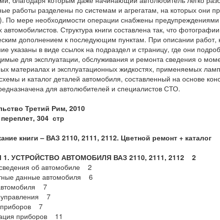
ми, благодаря которым даже начинающий автолюбитель легко разб
ые работы разделены по системам и агрегатам, на которых они пр
). По мере необходимости операции снабжены предупреждениями 
 автомобилистов. Структура книги составлена так, что фотографи
ским дополнением к последующим пунктам. При описании работ, 
ие указаны в виде ссылок на подраздел и страницу, где они подр
имые для эксплуатации, обслуживания и ремонта сведения о моме
ых материалах и эксплуатационных жидкостях, применяемых лампа
схемы и каталог деталей автомобиля, составленный на основе конс
редназначена для автолюбителей и специалистов СТО.
льство Третий Рим, 2010
 переплет, 304 стр
ание книги –
ВАЗ 2110, 2111, 2112
. Цветной ремонт + каталог
 1. УСТРОЙСТВО АВТОМОБИЛЯ ВАЗ 2110, 2111, 2112 2
сведения об автомобиле 2
тные данные автомобиля 6
автомобиля 7
 управления 7
 приборов 7
ация приборов 11