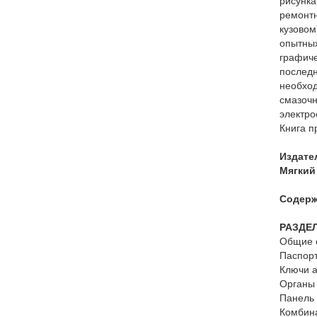
рисунка
ремонтн
кузовом
опытных
графиче
последн
необход
смазочн
электро
Книга п
Издате
Мягкий
Содерж
РАЗДЕЛ
Общие 
Паспор
Ключи 
Органы
Панель
Комбин