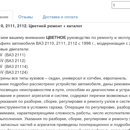
ание
Отзывы
Доставка и оплата
0, 2111, 2112
. Цветной ремонт + каталог
гаем вашему вниманию
ЦВЕТНОЕ
руководство по ремонту и эксплу
фиях автомобиля ВАЗ 2110, 2111, 2112 с 1998 г., модернизация с 20
вые двигатели:
8V (ВАЗ 2111)
16V (ВАЗ 2112)
8V (ВАЗ 21114)
16V (ВАЗ 21124)
рены все типы кузовов – седан, универсал и хэтчбек, европанель.
ии подробно рассмотрено устройство автомобиля, даны рекомен
посвящен неисправностям в пути, способам их диагностики и устр
вание и ремонт агрегатов и систем, содержат перечни возможных 
 указания по разборке, сборке, регулировке и ремонту узлов и сис
инструментов в условиях гаража. Операции по регулировке, разбо
аммами, характеризующими сложность работы, число исполнителе
выполнения. Указания по разборке, сборке, регулировке и ремонту
 запасных частей и агрегатов приведены пооперационно и подро