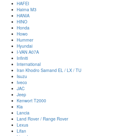
HAFEI
Haima M3
HANIA
HINO
Honda
Howo
Hummer
Hyundai
I-VAN A07A
Infiniti
International
Iran Khodro Samand EL / LX / TU
Isuzu
Iveco
JAC
Jeep
Kenwort T2000
Kia
Lancia
Land Rover / Range Rover
Lexus
Lifan