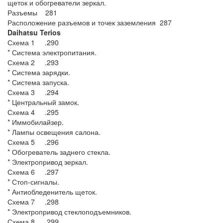
щеток и обогреватели зеркал.
Разъемы 281
Расположение разъемов и точек заземления 287
Daihatsu Terios
Схема 1 .290
* Система электропитания.
Схема 2 .293
* Система зарядки.
* Система запуска.
Схема 3 .294
* Центральный замок.
Схема 4 .295
* Иммобилайзер.
* Лампы освещения салона.
Схема 5 .296
* Обогреватель заднего стекла.
* Электропривод зеркал.
Схема 6 .297
* Стоп-сигналы.
* Антиобледенитель щеток.
Схема 7 .298
* Электропривод стеклоподъемников.
Схема 8 .299