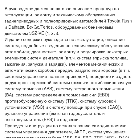
В руководстве дается пошаговое описание процедур по
эксплуатации, ремонту и техническому обслуживанию
заднеприводных и полноприводных автомобилей Toyota Rush
и Daihatsu Be-Go/Terios, оборудованных бензиновым
двигателем 3SZ-VE (1,5 л).
Издание содержит руководство по эксплуатации, описание
систем, подробные сведения по техническому обслуживанию
автомобиля; диагностике, ремонту и регулировке некоторых
элементов систем двигателя (в т.ч. систем впрыска топлива,
зажигания, запуска и зарядки), элементов механических и
автоматических коробок передач, раздаточной коробки (в т.ч.
системы управления полным приводом), переднего и заднего
редукторов, тормозной системы (включая антиблокировочную
систему тормозов (ABS), систему экстренного торможения
(ВА), систему распределения тормозных сил (EBD),
противобуксовочную систему (TRC), систему курсовой
устойчивости (VSC) и систему помощи при спуске (DAC)),
рулевого управления (включая гидроусилитель и
электроусилитель (EPS)) и подвески.
Приведены инструкции по использованию самодиагностики
системы управления двигателем, АКПП, систем улучшения
управляемости автомобиля (ABS, BA, EBD, TRC, VSC и DАС),