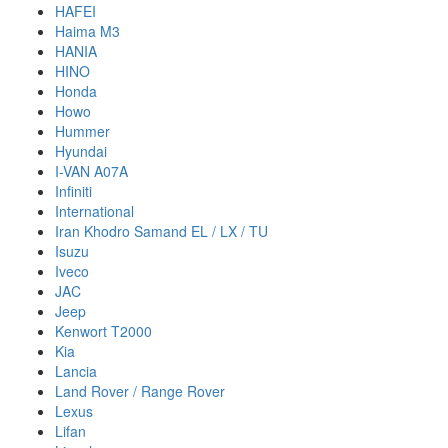
HAFEI
Haima M3
HANIA
HINO
Honda
Howo
Hummer
Hyundai
I-VAN A07A
Infiniti
International
Iran Khodro Samand EL / LX / TU
Isuzu
Iveco
JAC
Jeep
Kenwort T2000
Kia
Lancia
Land Rover / Range Rover
Lexus
Lifan