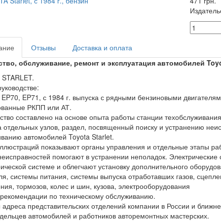
471 грн.
Издатель
ание
Отзывы
Доставка и оплата
тво, обслуживание, ремонт и эксплуатация автомобилей Toyot
 STARLET.
руководстве:
EP70, EP71, с 1984 г. выпуска с рядными бензиновыми двигателям
ванные РКПП или АТ.
ство составлено на основе опыта работы станции техобслуживания
 отдельных узлов, раздел, посвященный поиску и устранению неи
ванию автомобилей Toyota Starlet.
ллюстраций показывают органы управления и отдельные этапы ра
неисправностей помогают в устранении неполадок. Электрические
рической системе и облегчают установку дополнительного оборудо
ля, системы питания, системы выпуска отработавших газов, сцепле
ния, тормозов, колес и шин, кузова, электрооборудования
 рекомендации по техническому обслуживанию.
 адреса представительских отделений компании в России и ближне
дельцев автомобилей и работников авторемонтных мастерских.