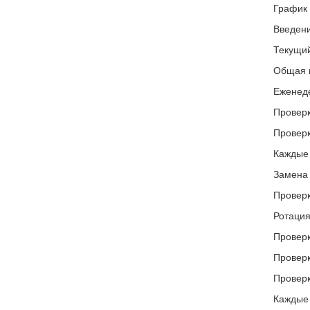
График 
Введени
Текущий
Общая 
Еженед
Проверк
Проверк
Каждые 
Замена 
Проверк
Ротация
Проверк
Проверк
Проверк
Каждые 