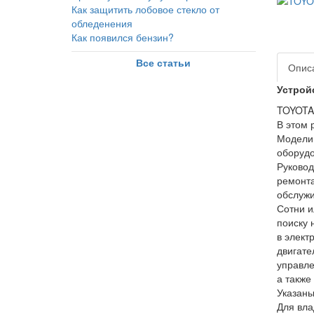
Как защитить лобовое стекло от
обледенения
Как появился бензин?
Все статьи
Опис
Устройс
TOYOTA
В этом 
Модели 
оборудо
Руковод
ремонта
обслужи
Сотни и
поиску 
в элект
двигате
управле
а также
Указаны
Для вла