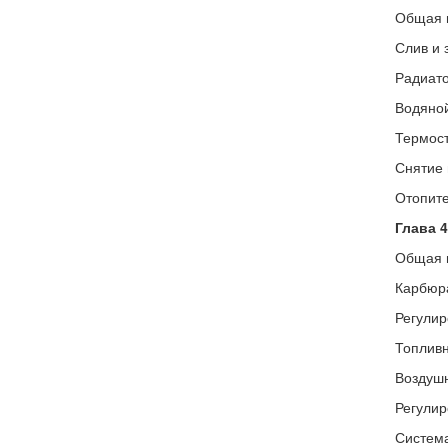
Общая 
Слив и 
Радиато
Водяной
Термост
Снятие 
Отопите
Глава 
Общая 
Карбюра
Регулир
Топливн
Воздуш
Регулир
Система