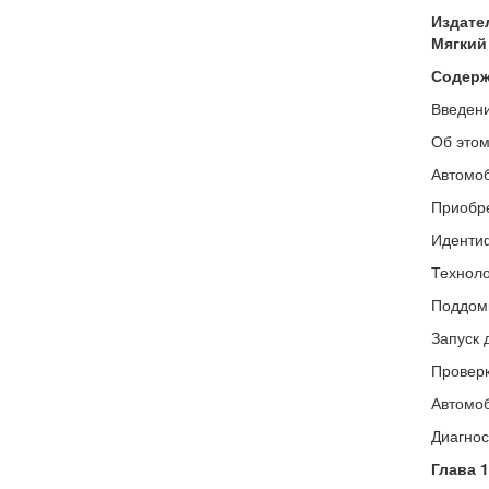
Издате
Мягкий 
Содержа
Введен
Об этом
Автомоб
Приобре
Идентиф
Техноло
Поддомк
Запуск 
Проверк
Автомоб
Диагнос
Глава 