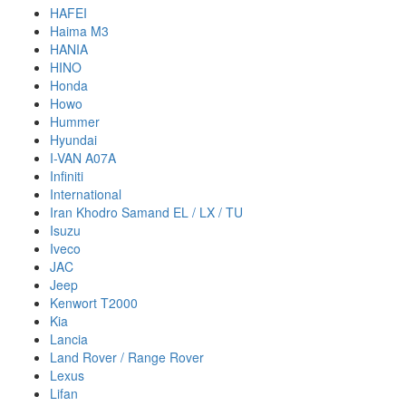
HAFEI
Haima M3
HANIA
HINO
Honda
Howo
Hummer
Hyundai
I-VAN A07A
Infiniti
International
Iran Khodro Samand EL / LX / TU
Isuzu
Iveco
JAC
Jeep
Kenwort T2000
Kia
Lancia
Land Rover / Range Rover
Lexus
Lifan