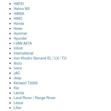
HAFEI
Haima M3
HANIA
HINO
Honda
Howo
Hummer
Hyundai
I-VAN A07A
Infiniti
International
Iran Khodro Samand EL / LX / TU
Isuzu
Iveco
JAC
Jeep
Kenwort T2000
Kia
Lancia
Land Rover / Range Rover
Lexus
Lifan