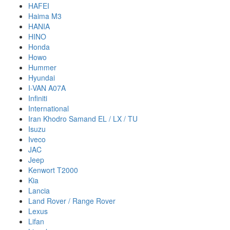
HAFEI
Haima M3
HANIA
HINO
Honda
Howo
Hummer
Hyundai
I-VAN A07A
Infiniti
International
Iran Khodro Samand EL / LX / TU
Isuzu
Iveco
JAC
Jeep
Kenwort T2000
Kia
Lancia
Land Rover / Range Rover
Lexus
Lifan