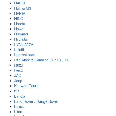
HAFEI
Haima M3
HANIA
HINO
Honda
Howo
Hummer
Hyundai
I-VAN A07A
Infiniti
International
Iran Khodro Samand EL / LX / TU
Isuzu
Iveco
JAC
Jeep
Kenwort T2000
Kia
Lancia
Land Rover / Range Rover
Lexus
Lifan