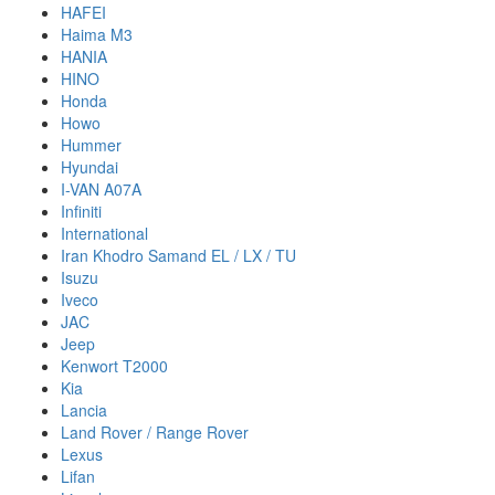
HAFEI
Haima M3
HANIA
HINO
Honda
Howo
Hummer
Hyundai
I-VAN A07A
Infiniti
International
Iran Khodro Samand EL / LX / TU
Isuzu
Iveco
JAC
Jeep
Kenwort T2000
Kia
Lancia
Land Rover / Range Rover
Lexus
Lifan