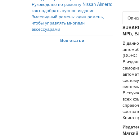
Руководство по ремонту Nissan Almera:
как подобрать нужное издание
Змеевидный ремень: один ремень,
Опис
чтобы управлять многими
SUBARU
аксессуарами
MPI), E
Все статьи
В данно
автомоб
(DOHC T
В издан
самодиа
автомат
систему
системы
В случа
всех ко
справоч
соответ
Книга п
Издате
Мягкий 