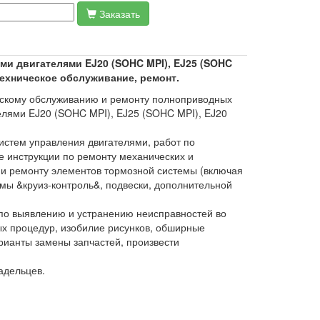
Заказать
ми двигателями EJ20 (SOHC MPI), EJ25 (SOHC
техническое обслуживание, ремонт.
ческому обслуживанию и ремонту полноприводных
лями EJ20 (SOHC MPI), EJ25 (SOHC MPI), EJ20
систем управления двигателями, работ по
ые инструкции по ремонту механических и
 и ремонту элементов тормозной системы (включая
емы &круиз-контроль&, подвески, дополнительной
по выявлению и устранению неисправностей во
х процедур, изобилие рисунков, обширные
ианты замены запчастей, произвести
адельцев.