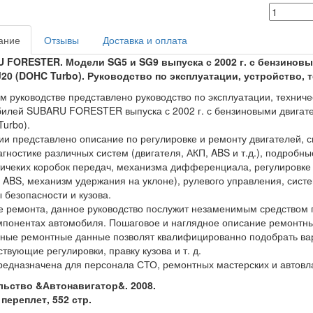
ание
Отзывы
Доставка и оплата
 FORESTER. Модели SG5 и SG9 выпуска с 2002 г. с бензиновы
J20 (DOHC Turbo). Руководство по эксплуатации, устройство, 
м руководстве представлено руководство по эксплуатации, техни
илей SUBARU FORESTER выпуска с 2002 г. с бензиновыми двигате
urbo).
ии представлено описание по регулировке и ремонту двигателей, 
гностике различных систем (двигателя, АКП, ABS и т.д.), подробн
ичеких коробок передач, механизма дифференциала, регулировке
 ABS, механизм удержания на уклоне), рулевого управления, сист
 безопасности и кузова.
е ремонта, данное руководство послужит незаменимым средством 
мпонентах автомобиля. Пошаговое и наглядное описание ремонтны
ные ремонтные данные позволят квалифицированно подобрать вар
ствующие регулировки, правку кузова и т. д.
редназначена для персонала СТО, ремонтных мастерских и автовл
льство &Автонавигатор&. 2008.
переплет, 552 стр.