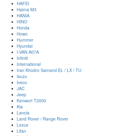
HAFEI
Haima M3
HANIA
HINO
Honda
Howo
Hummer
Hyundai
I-VAN A07A
Infiniti
International
Iran Khodro Samand EL / LX / TU
Isuzu
Iveco
JAC
Jeep
Kenwort T2000
Kia
Lancia
Land Rover / Range Rover
Lexus
Lifan