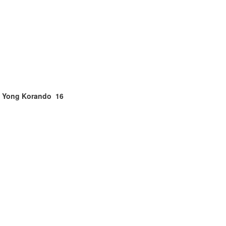
g Yong Korando
16