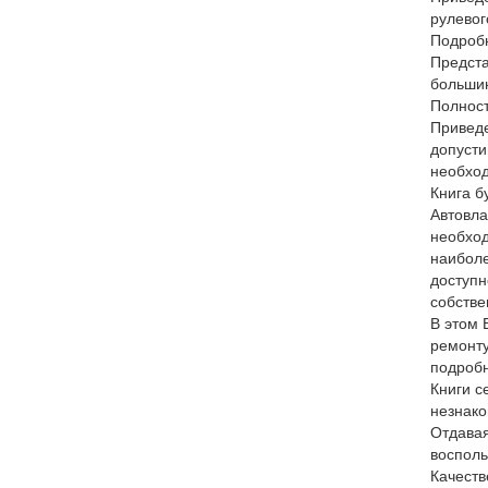
рулевог
Подробн
Предста
большин
Полност
Приведе
допусти
необход
Книга б
Автовла
необход
наиболе
доступн
собстве
В этом 
ремонту
подробн
Книги с
незнако
Отдавая
восполь
Качеств