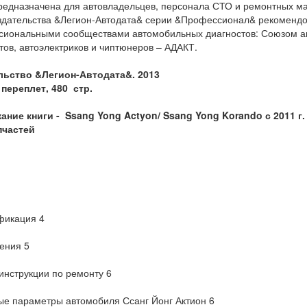
редназначена для автовладельцев, персонала СТО и ремонтных ма
здательства &Легион-Автодата& серии &Профессионал& рекомендо
иональными сообществами автомобильных диагностов: Союзом ав
тов, автоэлектриков и чиптюнеров – АДАКТ.
льство &Легион-Автодата&. 2013
переплет, 480 стр.
ние книги - Ssang Yong Actyon/ Ssang Yong Korando с 2011 г.
пчастей
фикация 4
ения 5
нструкции по ремонту 6
е параметры автомобиля Ссанг Йонг Актион 6