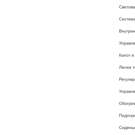
Светова
Систем
Внутрен
Управле
Капот и
Лючок т
Регулир
Управл
Обогрев
Подогре
Сидень