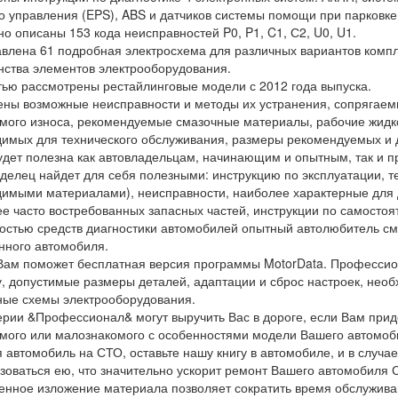
о управления (EPS), ABS и датчиков системы помощи при парковке
о описаны 153 кода неисправностей P0, P1, C1, С2, U0, U1.
влена 61 подробная электросхема для различных вариантов компл
ства элементов электрооборудования.
ью рассмотрены рестайлинговые модели с 2012 года выпуска.
ны возможные неисправности и методы их устранения, сопрягаем
мого износа, рекомендуемые смазочные материалы, рабочие жидко
имых для технического обслуживания, размеры рекомендуемых и 
удет полезна как автовладельцам, начинающим и опытным, так и 
делец найдет для себя полезными: инструкцию по эксплуатации, т
имыми материалами), неисправности, наиболее характерные для д
е часто востребованных запасных частей, инструкции по самосто
остью средств диагностики автомобилей опытный автолюбитель см
нного автомобиля.
Вам поможет бесплатная версия программы MotorData. Профессио
, допустимые размеры деталей, адаптации и сброс настроек, необ
ые схемы электрооборудования.
ерии &Профессионал& могут выручить Вас в дороге, если Вам прид
мого или малознакомого с особенностями модели Вашего автомоб
 автомобиль на СТО, оставьте нашу книгу в автомобиле, и в случа
зоваться ею, что значительно ускорит ремонт Вашего автомобиля С
енное изложение материала позволяет сократить время обслужива