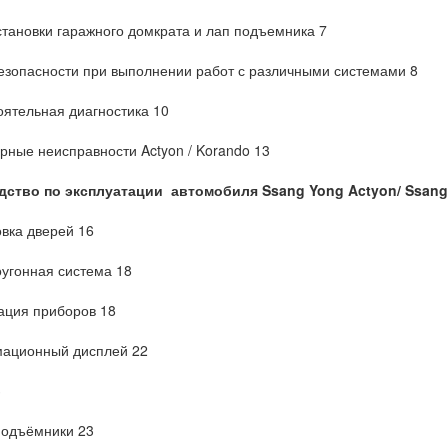
становки гаражного домкрата и лап подъемника 7
зопасности при выполнении работ с различными системами 8
ятельная диагностика 10
рные неисправности Actyon / Korando 13
дство по эксплуатации
автомобиля
Ssang Yong Actyon/ Ssan
вка дверей 16
угонная система 18
ация приборов 18
ационный дисплей 22
3
подъёмники 23