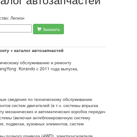
.
ство:
Легион
Заказать
нту + каталог автозапчастей
ническому обслуживанию и ремонту
ngYong Korando с 2011 года выпуска,
бные сведения по техническому обслуживанию
нтов систем двигателей (в т.ч. системы впрыска
нту механических и автоматических коробок передач
стемы (включая антиблокировочную систему
ия, подвески, кузовных элементов, систем
.
мы полного привода (4WD), электроусилителя