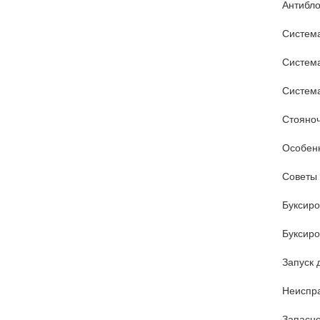
Антибло
Система
Система
Система
Стояно
Особен
Советы 
Буксиро
Буксиро
Запуск 
Неиспра
Запасно