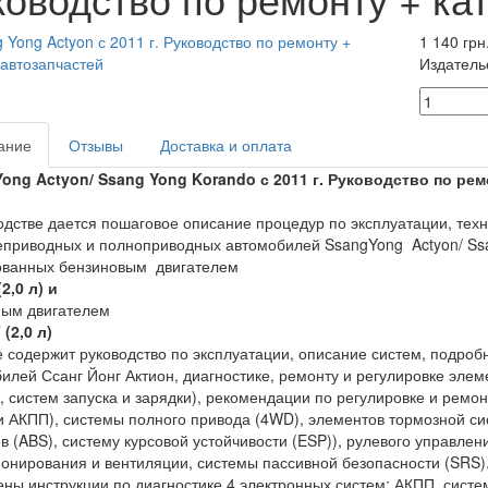
1 140 грн
Издатель
ание
Отзывы
Доставка и оплата
ong Actyon/ Ssang Yong Korando с 2011 г.
Руководство по ремо
одстве дается пошаговое описание процедур по эксплуатации, тех
приводных и полноприводных автомобилей SsangYong Actyon/ Ssa
ованных бензиновым двигателем
2,0 л) и
ным двигателем
(2,0 л)
 содержит руководство по эксплуатации, описание систем, подро
илей Ссанг Йонг Актион, диагностике, ремонту и регулировке элеме
, систем запуска и зарядки), рекомендации по регулировке и ремо
 АКПП), системы полного привода (4WD), элементов тормозной си
в (ABS), систему курсовой устойчивости (ESP)), рулевого управлен
онирования и вентиляции, системы пассивной безопасности (SRS)
ны инструкции по диагностике 4 электронных систем: АКПП, систе