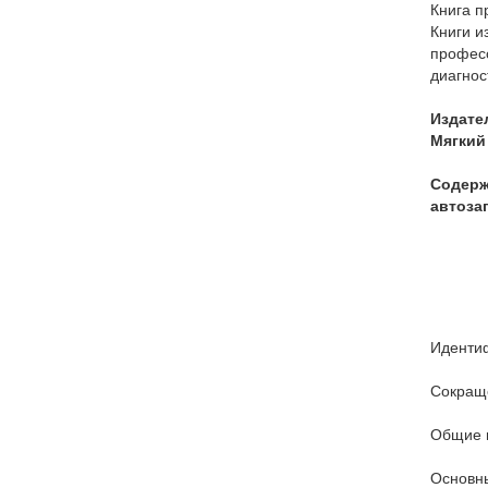
Книга п
Книги и
професс
диагнос
Издате
Мягкий 
Содержа
автоза
Иденти
Сокращ
Общие и
Основны