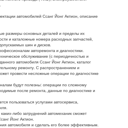
.
ектации автомобилей Ссанг Йонг Актион, описание
ые размеры основных деталей и пределы их
сти и каталожные номера расходных запчастей,
допускаемых шин и дисков.
профессионалам авторемонта и диагностики.
ехническое обслуживание (с периодичностью и
анного автомобиля Ссанг Йонг Актион, каталог
ятельному ремонту. С распространением и
ожет провести несложные операции по диагностике
налам будут полезны: операции по сложному
ходимые после ремонта, данные по диагностике и
ется пользоваться услугами автосервиса,
иля.
е каких-либо затруднений автомеханик сможет
санг Йонг Актион.
ния автомобиля и сделать его более эффективным.