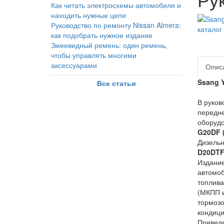
Как читать электросхемы автомобиля и
находить нужные цепи
Руководство по ремонту Nissan Almera:
как подобрать нужное издание
Змеевидный ремень: один ремень,
чтобы управлять многими
аксессуарами
Опис
Ssang Y
Все статьи
В руков
передне
оборуд
G20DF (
Дизель
D20DTF 
Издание
автомоб
топлива
(МКПП и
тормозо
кондици
Приведе