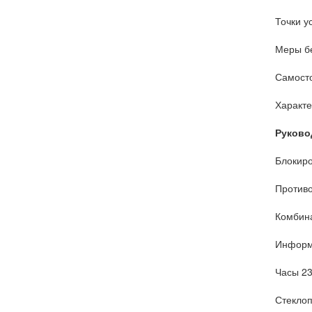
Точки у
Меры бе
Самосто
Характе
Руково
Блокиро
Противо
Комбин
Информ
Часы 2
Стекло