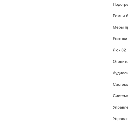
Подогре
Ремни б
Меры пр
Розетки
Люк 32
Отопите
Аудиоси
Систем
Система
Управл
Управл