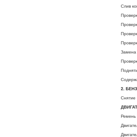
Слив ко
Проверк
Проверк
Проверк
Проверк
Замена 
Проверк
Подняти
Содержа
2. БЕН
Снятие 
ДВИГАТ
Ремень 
Двигате
Двигате