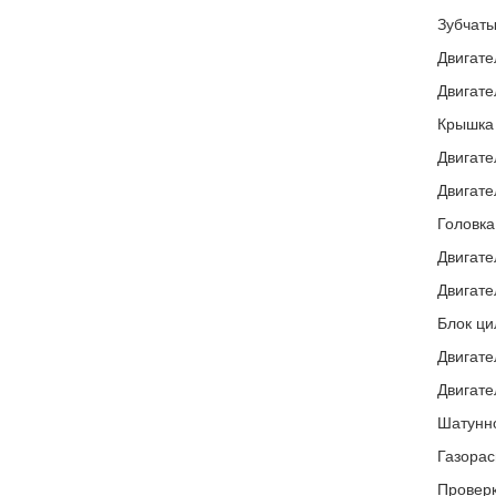
Зубчаты
Двигате
Двигате
Крышка 
Двигате
Двигате
Головка
Двигате
Двигате
Блок ци
Двигате
Двигате
Шатунно
Газорас
Проверк