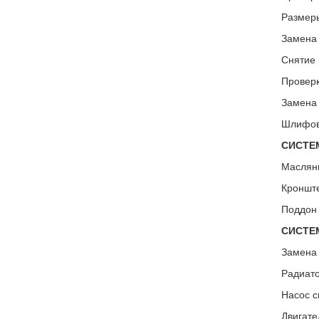
Размеры
Замена 
Снятие 
Проверк
Замена 
Шлифов
СИСТЕ
Масляны
Кронште
Поддон 
СИСТЕ
Замена
Радиато
Насос с
Двигате