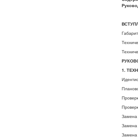
Руково
ВСТУП
Габарит
Техниче
Техниче
РУКОВ
1. ТЕ
Идентиф
Планово
Проверк
Проверк
Замена 
Замена 
Замена 