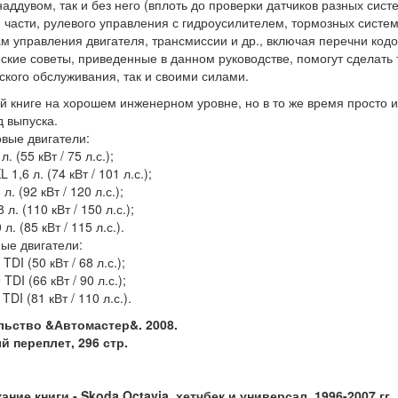
наддувом, так и без него (вплоть до проверки датчиков разных сис
 части, рулевого управления с гидроусилителем, тормозных систе
м управления двигателя, трансмиссии и др., включая перечни код
ские советы, приведенные в данном руководстве, помогут сделать 
ского обслуживания, так и своими силами.
й книге на хорошем инженерном уровне, но в то же время просто и
д выпуска.
вые двигатели:
л. (55 кВт / 75 л.с.);
 1,6 л. (74 кВт / 101 л.с.);
л. (92 кВт / 120 л.с.);
 л. (110 кВт / 150 л.с.);
 л. (85 кВт / 115 л.с.).
ые двигатели:
TDI (50 кВт / 68 л.с.);
TDI (66 кВт / 90 л.с.);
TDI (81 кВт / 110 л.с.).
льство &Автомастер&. 2008.
 переплет, 296 стр.
ние книги - Skoda Octavia, хетчбек и универсал, 1996-2007 г