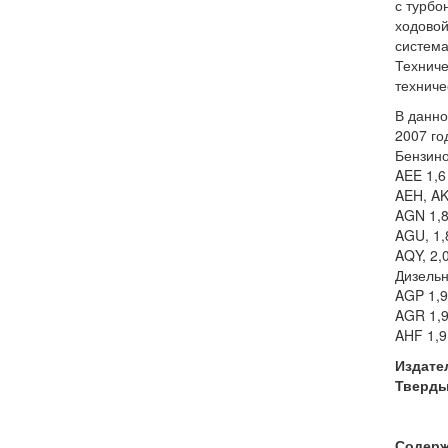
с турбо
ходовой
система
Техниче
техниче
В данно
2007 го
Бензино
AEE 1,6 
AEH, AKL
AGN 1,8 
AGU, 1,8
AQY, 2,0
Дизельн
AGP 1,9 
AGR 1,9 
AHF 1,9 
Издате
Твердый
Содержа