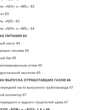
ли «АЕН» и «AKL» 63
ат 63
ль «АЕЕ» 63
ли «АЕН» и «AKL» 64
МА ПИТАНИЯ 64
ый насос 64
уровня топлива 65
ый бак 65
 активированным углем 65
дроссельной заслонки 65
МА ВЫПУСКА ОТРАБОТАВШИХ ГАЗОВ 66
передней части выпускного трубопровода 67
ой коллектор 67
переднего и заднего глушителей шума 67
ЕЛИ «AGN» и «AGU» 1.8 л 68