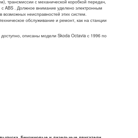
тем), трансмиссии с механической коробкой передач,
м с ABS . Должное внимание уделено электронным
ов возможных неисправностей этих систем.
техническое обслуживание и ремонт, как на станции
 доступно, описаны модели Skoda Octavia с 1996 по
г. выпуска. Бензиновые и дизельные двигатели.