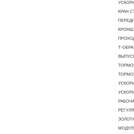
УСКОРИ
КРАН С
ПЕРЕДН
КРОНШ
ПРОХО
Т-ОБРА
ВЫПУСК
ТОРМО
ТОРМОЗ
УСКОРИ
УСКОРИ
РАБОЧ
РЕГУЛЯ
ЗОЛОТН
МОДУЛЯ