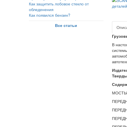
Как защитить лобовое стекло от
обледенения
Как появился бензин?
Все статьи
Опис
Грузовы
В насто
системы
автомоб
автотех
Издате
Тверды
Содержа
МОСТ
ПЕРЕДН
ПЕРЕДН
ПЕРЕДН
ПЕРЕД