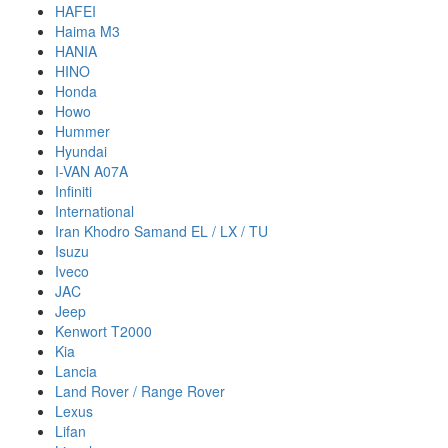
HAFEI
Haima M3
HANIA
HINO
Honda
Howo
Hummer
Hyundai
I-VAN A07A
Infiniti
International
Iran Khodro Samand EL / LX / TU
Isuzu
Iveco
JAC
Jeep
Kenwort T2000
Kia
Lancia
Land Rover / Range Rover
Lexus
Lifan