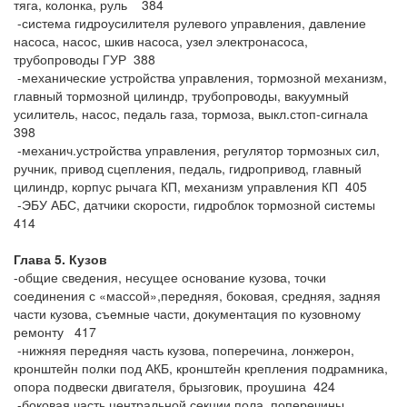
тяга, колонка, руль 384
-система гидроусилителя рулевого управления, давление
насоса, насос, шкив насоса, узел электронасоса,
трубопроводы ГУР 388
-механические устройства управления, тормозной механизм,
главный тормозной цилиндр, трубопроводы, вакуумный
усилитель, насос, педаль газа, тормоза, выкл.стоп-сигнала
398
-механич.устройства управления, регулятор тормозных сил,
ручник, привод сцепления, педаль, гидропривод, главный
цилиндр, корпус рычага КП, механизм управления КП 405
-ЭБУ АБС, датчики скорости, гидроблок тормозной системы
414
Глава 5. Кузов
-общие сведения, несущее основание кузова, точки
соединения с «массой»,передняя, боковая, средняя, задняя
части кузова, съемные части, документация по кузовному
ремонту 417
-нижняя передняя часть кузова, поперечина, лонжерон,
кронштейн полки под АКБ, кронштейн крепления подрамника,
опора подвески двигателя, брызговик, проушина 424
-боковая часть центральной секции пола, поперечины,