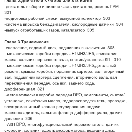
Глава 2.Двигатели К7М 800 или 818 Еиго5
-двигатель в сборе и нижняя часть двигателя, ремень ГРМ
301
-подготовка рабочей смеси, выпускной коллектор 303
-система впрыска бенз.двигателя, кислородные датчики 304
-выпуск отработавших газов, катализатор 305
Глава 3.Трансмиссия
-сцепление, ведомый диск, подшипник выключения 308
-механические коробки передач JH1/JH3/JR5, слив/залив
масла, сальник первичного вала, снятие/установка КП 310
-механическая коробка передач JH1/JH3/JR5,детальный
ремонт, крышка коробки, подшипник картера, вал, вторичный
вал, подшипник картера сцепления, вторичного вала, вал
переключения передач, ось вкл. заднего хода,
дифференциал 321
-автоматическая коробка передач DPO, компоненты, снятие/
установка, слив/залив масла, гидрораспределитель, проводка,
электромагнитный клапан регулирования подачи,
маслоохладитель, сальник фланца дифференциала, датчик
давления 336
-АКП DPO, многофункциональный переключатель, датчик
скорости, сальник гидротрансформатора, ведущий диск,