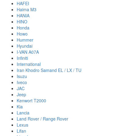
HAFEI
Haima M3
HANIA
HINO
Honda
Howo
Hummer
Hyundai
I-VAN A07A
Infiniti
International
Iran Khodro Samand EL / LX / TU
Isuzu
Iveco
JAC
Jeep
Kenwort T2000
Kia
Lancia
Land Rover / Range Rover
Lexus
Lifan