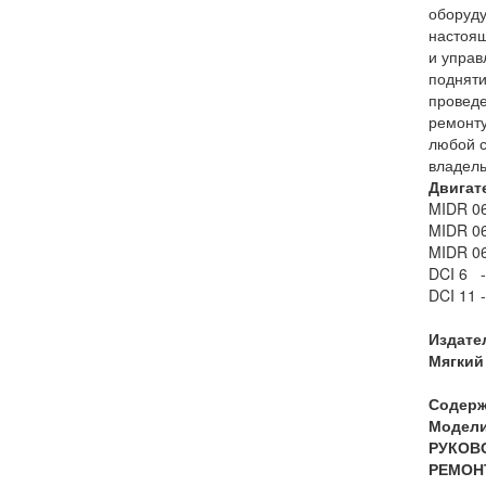
оборуду
настоящ
и управ
подняти
проведе
ремонту
любой с
владель
Двигат
MIDR 06
MIDR 06
MIDR 06
DCI 6 -
DCI 11 -
Издате
Мягкий 
Содерж
Модели 
РУКОВ
РЕМОН