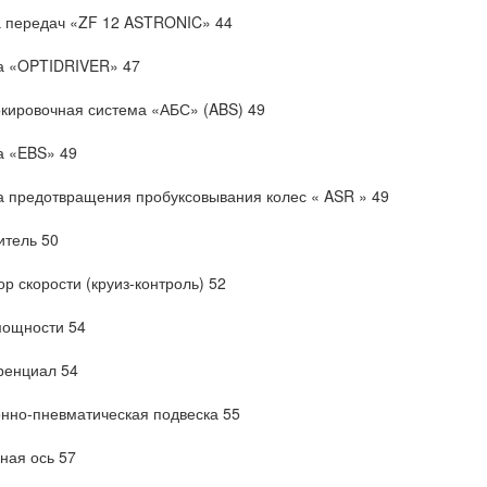
 передач «ZF 12 ASTRONIC» 44
а «OPTIDRIVER» 47
кировочная система «АБС» (ABS) 49
а «EBS» 49
 предотвращения пробуксовывания колес « ASR » 49
тель 50
ор скорости (круиз-контроль) 52
мощности 54
енциал 54
нно-пневматическая подвеска 55
ная ось 57