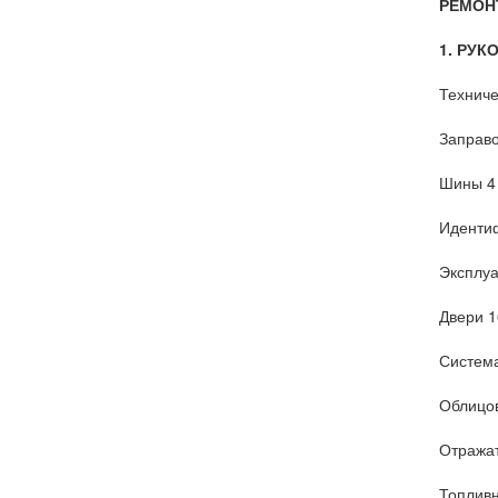
РЕМОН
1. РУ
Техниче
Заправо
Шины 4
Иденти
Эксплуа
Двери 1
Система
Облицов
Отражат
Топливн