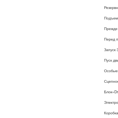
Резервн
Подъем
Прежде 
Перед п
Запуск 
Пуск дв
Особые 
Сцепное
Блок«Dri
Электро
Коробка