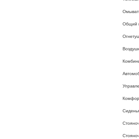
Омыват
Общий 
Огнетуш
Воздуш
Комбин
Автомо
Управле
Комфорт
Сидень
Стояноч
Стояноч