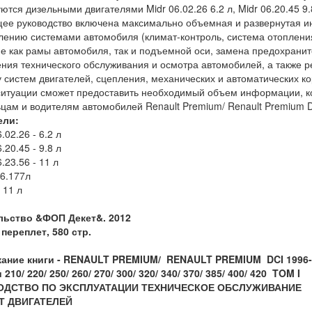
ются дизельными двигателями Midr 06.02.26 6.2 л, Midr 06.20.45 9.8 
ее руководство включена максимально объемная и развернутая и
лению системами автомобиля (климат-контроль, система отопления,
е как рамы автомобиля, так и подъемной оси, замена предохрани
ния технического обслуживания и осмотра автомобилей, а также 
 систем двигателей, сцепления, механических и автоматических ко
итуации сможет предоставить необходимый объем информации, к
цам и водителям автомобилей Renault Premium/ Renault Premium DC
ели:
.02.26 - 6.2 л
.20.45 - 9.8 л
.23.56 - 11 л
6.177л
 11 л
льство &ФОП Декет&. 2012
переплет, 580 стр.
ание книги -
RENAULT
PREMIUM
/
RENAULT
PREMIUM
DCI
1996-
210/ 220/ 250/ 260/ 270/ 300/ 320/ 340/ 370/ 385/ 400/ 420 TOM I
ОДСТВО ПО ЭКСПЛУАТАЦИИ ТЕХНИЧЕСКОЕ ОБСЛУЖИВАНИЕ
Т ДВИГАТЕЛЕЙ