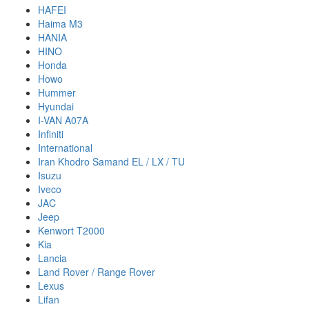
HAFEI
Haima M3
HANIA
HINO
Honda
Howo
Hummer
Hyundai
I-VAN A07A
Infiniti
International
Iran Khodro Samand EL / LX / TU
Isuzu
Iveco
JAC
Jeep
Kenwort T2000
Kia
Lancia
Land Rover / Range Rover
Lexus
Lifan