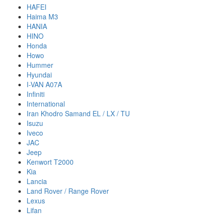
HAFEI
Haima M3
HANIA
HINO
Honda
Howo
Hummer
Hyundai
I-VAN A07A
Infiniti
International
Iran Khodro Samand EL / LX / TU
Isuzu
Iveco
JAC
Jeep
Kenwort T2000
Kia
Lancia
Land Rover / Range Rover
Lexus
Lifan