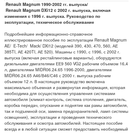
Renault
Magnum
1990-2002 гг. выпуска/
Renault
Magnum
DXi
12
c
2002 г
. выпуска, включая
изменения с
1996 г. выпуска. Руководство по
эксплуатации, техническое обслуживание
Подробнейшее информационно-справочное
иллюстрированное пособие по эксплуатации Renault Magnum
AE/ E-Tech/ Mack/ DXi12 (моделей 390, 430, 470, 560, АЕ
385TI, АЕ 420TI, АЕ 520). Машины с 1990, с 1996, с 2002 г.
выпуска (включая рестайлинговые варианты), оборудуются
дизельными двигателями ЕЕ9 560 VG2 рабочим объемом 16,4
л, двигателями MIDR06.24.65 1996-2000, двигателями
MIDR06.24.65 А46/В46/С46 с 2000 г. выпуска рабочим
объемом 12 л. В настоящее руководство включена
максимально объемная и развернутая информация, которая
необходима для осуществления управления системами
автомобиля (климат-контроль, система отопления, двигатель,
коробка передач, опускание и поднятие как рамы автомобиля,
так и подъемной оси, замена предохранителей, ламп системы
освещения), эксплуатации и проведения технического
обслуживания и осмотра автомобилей. Настоящее пособие
всегда и в любой ситуации сможет предоставить необходимый