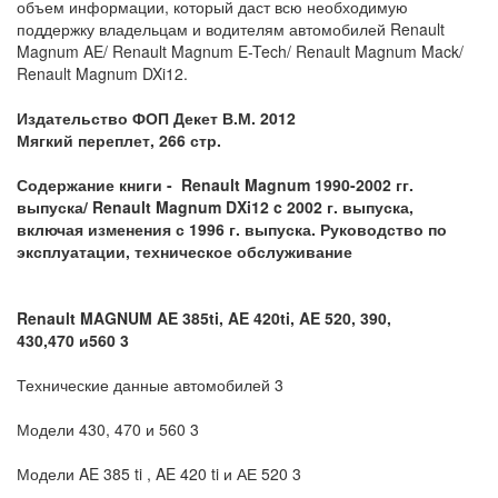
объем информации, который даст всю необходимую
поддержку владельцам и водителям автомобилей Renault
Magnum AE/ Renault Magnum E-Tech/ Renault Magnum Mack/
Renault Magnum DXi12.
Издательство ФОП Декет В.М. 2012
Мягкий переплет, 266 стр.
Содержание книги -
Renault
Magnum
1990-2002 гг.
выпуска/
Renault
Magnum
DXi
12
c
2002 г
. выпуска,
включая изменения с
1996 г. выпуска. Руководство по
эксплуатации, техническое обслуживание
Renault MAGNUM AE 385ti, AE 420ti, AE 520, 390,
430,470
и
560 3
Технические данные автомобилей 3
Модели 430, 470 и 560 3
Модели AE 385 ti , AE 420 ti и АЕ 520 3