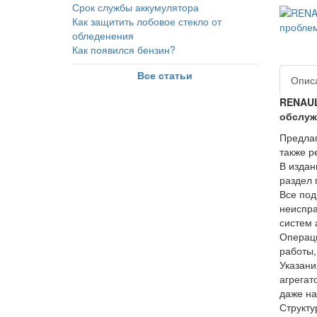
Срок службы аккумулятора
Как защитить лобовое стекло от
обледенения
Как появился бензин?
Все статьи
Опис
RENAUL
обслуж
Предлаг
также р
В издан
раздел 
Все под
неиспра
систем 
Операци
работы,
Указани
агрегат
даже на
Структу