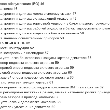
вное обслуживание (ЕО) 46
а колес 46
а уровня и доливка масла в систему смазки 47
а уровня и доливка охлаждающей жидкости 48
а уровня и доливка тормозной жидкости в бачок главного тормозн
а уровня и доливка рабочей жидкости в бачок гидроусилителя рул
а уровня и доливка жидкости в бачок омывателя 50
а внешних осветительных приборов 50
 5.ДВИГАТЕЛЬ 52
ости конструкции 52
а компрессии в цилиндрах 57
и установка брызговиков и защиты картера двигателя 58
опор подвески силового агрегата 59
правой опоры подвески силового агрегата 59
левой опоры подвески силового агрегата 60
задней опоры подвески силового агрегата 60
 системы вентиляции картера 61
ка поршня первого цилиндра в положение ВМТ такта сжатия 62
и регулировка натяжения ремня, замена натяжного ролика привод
овка зазоров в приводе клапанов 67
 установка и дефектовка маховика 68
деталей уплотнения двигателя 69