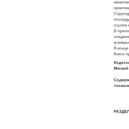
заканчи
практик
Структу
последу
ссылок 
В прило
соедине
кузовны
В конце
Книга п
Издате
Мягкий 
Содерж
технич
РАЗДЕ