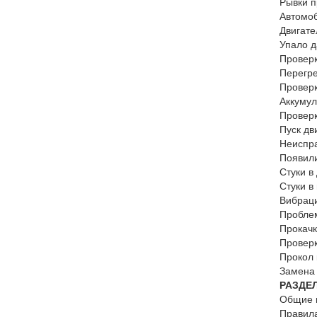
Рывки п
Автомоб
Двигате
Упало 
Проверк
Перегре
Провер
Аккумул
Проверк
Пуск дв
Неиспра
Появили
Стуки в
Стуки в
Вибраци
Пробле
Прокачк
Проверк
Прокол 
Замена
РАЗДЕ
Общие 
Правила