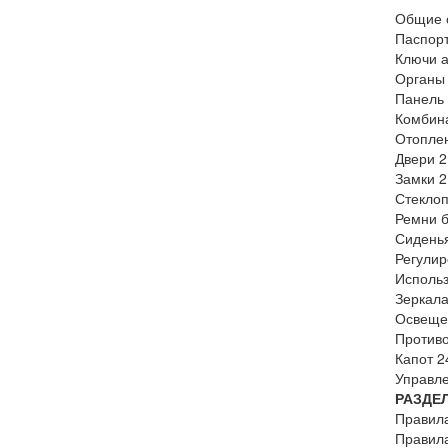
Общие 
Паспор
Ключи 
Органы
Панель
Комбин
Отоплен
Двери 
Замки 
Стекло
Ремни б
Сидень
Регулир
Использ
Зеркала
Освеще
Противо
Капот 
Управле
РАЗДЕ
Правила
Правила