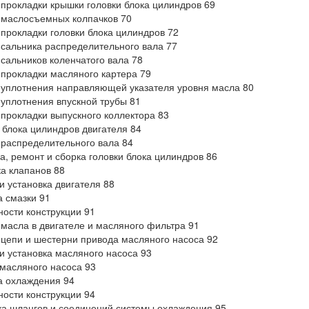
прокладки крышки головки блока цилиндров 69
 маслосъемных колпачков 70
прокладки головки блока цилиндров 72
сальника распределительного вала 77
сальников коленчатого вала 78
прокладки масляного картера 79
уплотнения направляющей указателя уровня масла 80
уплотнения впускной трубы 81
прокладки выпускного коллектора 83
 блока цилиндров двигателя 84
распределительного вала 84
а, ремонт и сборка головки блока цилиндров 86
а клапанов 88
и установка двигателя 88
а смазки 91
ости конструкции 91
масла в двигателе и масляного фильтра 91
цепи и шестерни привода масляного насоса 92
и установка масляного насоса 93
масляного насоса 93
а охлаждения 94
ости конструкции 94
а шлангов и соединений системы охлаждения 95