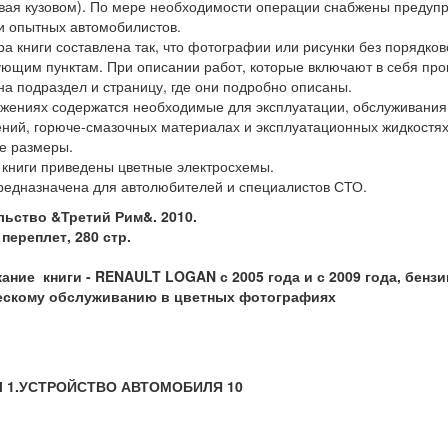
вая кузовом). По мере необходимости операции снабжены предуп
и опытных автомобилистов.
ра книги составлена так, что фотографии или рисунки без порядк
ющим пунктам. При описании работ, которые включают в себя про
на подраздел и страницу, где они подробно описаны.
жениях содержатся необходимые для эксплуатации, обслуживания 
ний, горюче-смазочных материалах и эксплуатационных жидкостях
е размеры.
 книги приведены цветные электросхемы.
редназначена для автолюбителей и специалистов СТО.
льство &Третий Рим&. 2010.
переплет, 280 стр.
ание книги -
RENAULT LOGAN с 2005 года и с 2009 года, бензи
ескому обслуживанию в цветных фотографиях
Л 1.УСТРОЙСТВО АВТОМОБИЛЯ 10