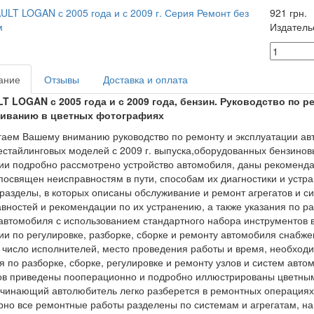
921 грн.
Издатель
ание
Отзывы
Доставка и оплата
T LOGAN с 2005 года и с 2009 года, бензин. Руководство по р
иванию в цветных фотографиях
аем Вашему вниманию руководство по ремонту и эксплуатации ав
естайлинговых моделей с 2009 г. выпуска,оборудованных бензиновы
ии подробно рассмотрено устройство автомобиля, даны рекоменда
посвящен неисправностям в пути, способам их диагностики и устра
разделы, в которых описаны обслуживание и ремонт агрегатов и с
вностей и рекомендации по их устранению, а также указания по раз
автомобиля с использованием стандартного набора инструментов в
и по регулировке, разборке, сборке и ремонту автомобиля снабж
 число исполнителей, место проведения работы и время, необход
я по разборке, сборке, регулировке и ремонту узлов и систем авто
ов приведены пооперационно и подробно иллюстрированы цветны
чинающий автолюбитель легко разберется в ремонтных операциях
рно все ремонтные работы разделены по системам и агрегатам, на 