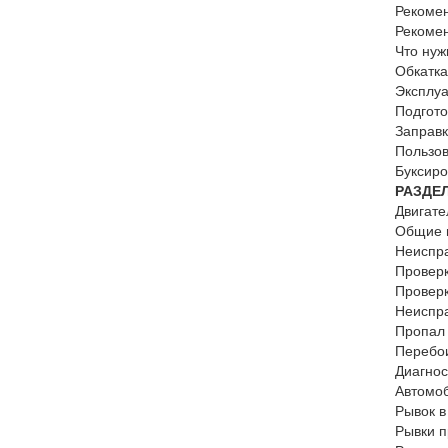
Рекомен
Рекомен
Что нуж
Обкатка
Эксплуа
Подгото
Заправк
Пользо
Буксиро
РАЗДЕЛ
Двигате
Общие 
Неиспра
Проверк
Проверк
Неиспра
Пропал 
Перебои
Диагнос
Автомоб
Рывок в
Рывки п