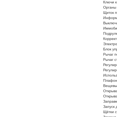
Ключи 
Органы
Щиток 
Информ
Выключа
Иммоби
Подрул
Коррек
Электр
Блок уп
Рычаг п
Рычаг с
Регулир
Регулир
Использ
Плафон
Вещевы
Открыва
Открыва
Заправк
Запуск 
Щётки с
Замена