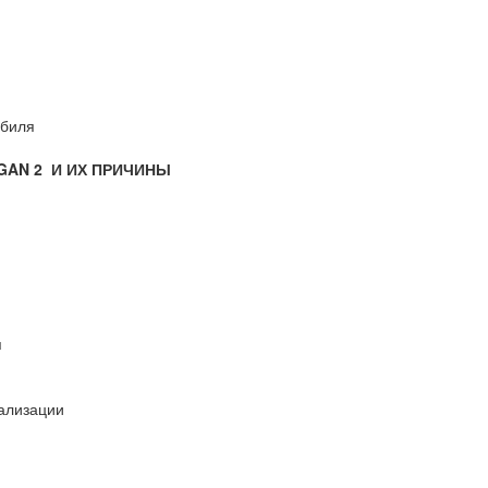
обиля
GAN 2 И ИХ ПРИЧИНЫ
я
нализации