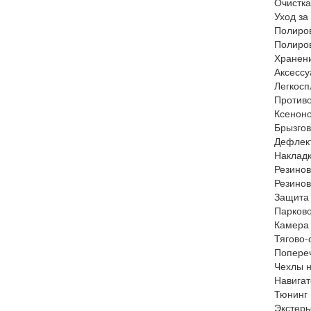
Очистка
Уход за
Полиров
Полиро
Хранен
Аксесс
Легкосп
Против
Ксенон
Брызгов
Дефлек
Накладк
Резинов
Резинов
Защита 
Парков
Камера 
Тягово-
Попереч
Чехлы н
Навигат
Тюнинг
Экстерь