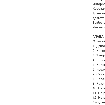
Интерь
Ходовая
Трансм
Двигате
Выбор з
Что нео
ГЛАВА
Отказ о
1. Двиг
2. Нево
3. Заго
4. Неис
5. Неис
6. Чрез
7. Сниж
8. Нера
9. Разр
10. Не 
11. Не 
12. Не 
Ухудшен