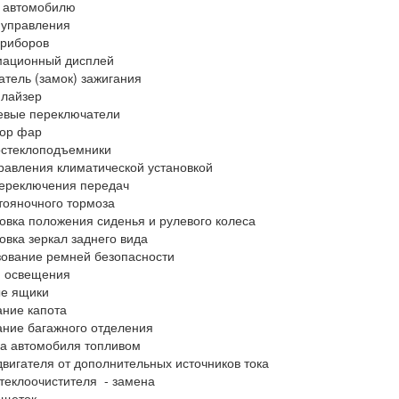
к автомобилю
 управления
приборов
ационный дисплей
тель (замок) зажигания
лайзер
евые переключатели
тор фар
остеклоподъемники
равления климатической установкой
ереключения передач
тояночного тормоза
овка положения сиденья и рулевого колеса
овка зеркал заднего вида
ование ремней безопасности
 освещения
е ящики
ние капота
ние багажного отделения
а автомобиля топливом
двигателя от дополнительных источников тока
теклоочистителя - замена
 щеток