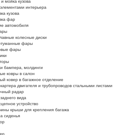
 и мойка кузова
 элементами интерьера
ка кузова
вка фар
ие автомобиля
уары
лавные колесные диски
отуманные фары
овые фары
ики
торы
и бампера, молдинги
ые ковры в салон
ый ковер в багажное отделение
картера двигателя и трубопроводов стальными листами
очный радар
заднего вида
сцепное устройство
ины крыши для крепления багажа
а сиденья
ор
ер