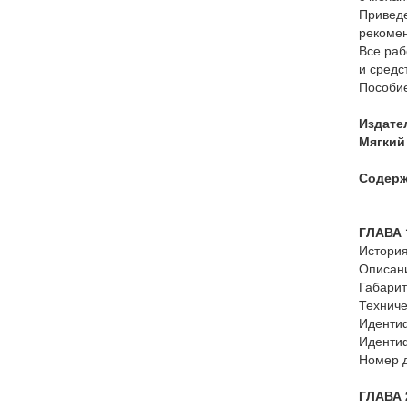
Приведе
рекомен
Все раб
и средс
Пособие
Издате
Мягкий 
Содерж
ГЛАВА
Истори
Описан
Габари
Техниче
Идентиф
Иденти
Номер д
ГЛАВА