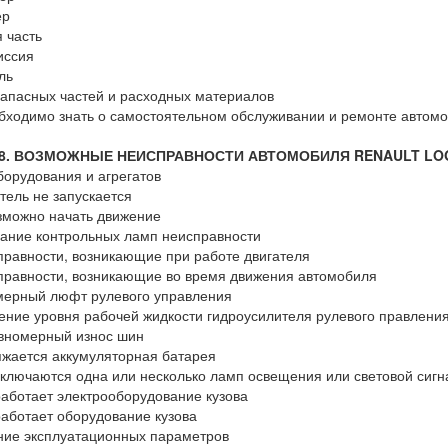
ер
 часть
иссия
ль
апасных частей и расходных материалов
бходимо знать о самостоятельном обслуживании и ремонте автом
 8. ВОЗМОЖНЫЕ НЕИСПРАВНОСТИ АВТОМОБИЛЯ RENAULT LO
борудования и агрегатов
атель не запускается
зможно начать движение
рание контрольных ламп неисправности
правности, возникающие при работе двигателя
правности, возникающие во время движения автомобиля
мерный люфт рулевого управления
ение уровня рабочей жидкости гидроусилителя рулевого правлени
вномерный износ шин
яжается аккумуляторная батарея
включаются одна или несколько ламп освещения или световой сиг
работает электрооборудование кузова
работает оборудование кузова
ие эксплуатационных параметров