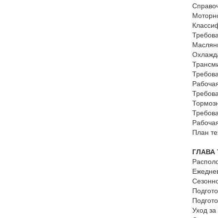
Справо
Моторн
Класси
Требова
Маслян
Охлажд
Трансм
Требова
Рабочая
Требова
Тормозн
Требова
Рабочая
План те
ГЛАВА
Располо
Ежеднев
Сезонн
Подгото
Подгото
Уход за