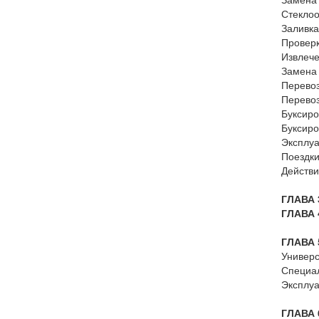
Стекло
Заливк
Проверк
Извлече
Замена 
Перевоз
Перево
Буксиро
Буксиро
Эксплуа
Поездки
Действи
ГЛАВА
ГЛАВА
ГЛАВА
Универ
Специа
Эксплу
ГЛАВА