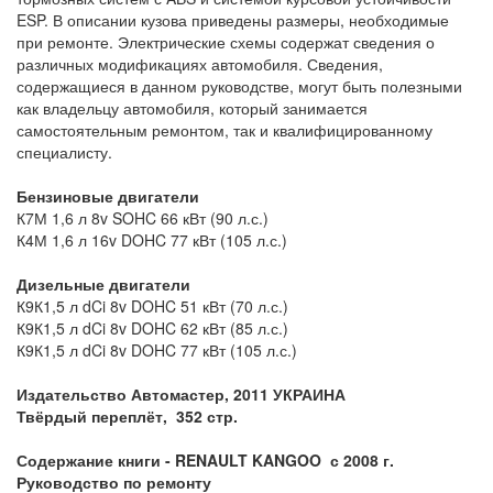
ESP. В описании кузова приведены размеры, необходимые
при ремонте. Электрические схемы содержат сведения о
различных модификациях автомобиля. Сведения,
содержащиеся в данном руководстве, могут быть полезными
как владельцу автомобиля, который занимается
самостоятельным ремонтом, так и квалифицированному
специалисту.
Бензиновые
двигатели
К
7
М
1,6 л 8v SOHC 66 кВт (90 л.
с
.)
К
4
М
1,6 л 16v DOHC 77 кВт (105 л.
с
.)
Дизельные
двигатели
К
9
К
1,5 л dCi 8v DOHC 51 кВт (70 л.
с
.)
К
9
К
1,5 л dCi 8v DOHC 62 кВт (85 л.
с
.)
К
9
К
1,5 л dCi 8v DOHC 77 кВт (105 л.
с
.)
Издательство Автомастер, 2011 УКРАИНА
Твёрдый переплёт, 352 стр.
Содержание книги -
RENAULT
KANGOO
с
2008 г
.
Руководство по ремонту