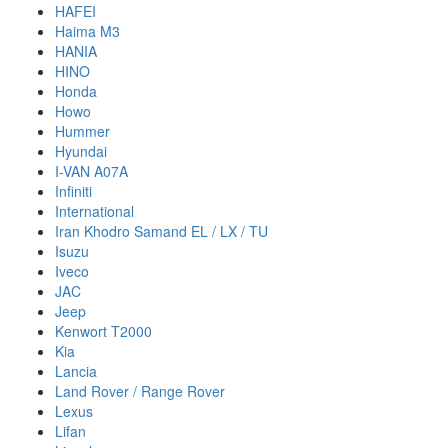
HAFEI
Haima M3
HANIA
HINO
Honda
Howo
Hummer
Hyundai
I-VAN A07A
Infiniti
International
Iran Khodro Samand EL / LX / TU
Isuzu
Iveco
JAC
Jeep
Kenwort T2000
Kia
Lancia
Land Rover / Range Rover
Lexus
Lifan