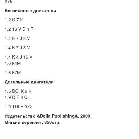
Х76
Бензиновые двигатели
1.2 D 7 F
1.2 16 V D 4 F
1.4 E 7 J 8 V
1.4 K 7 J 8 V
1.4 K 4 J 16 V
1.6 К4М
1.6 К7М
Дизельные двигатели
1.5 DCI K 9 K
1.9 D F 8 Q
1.9 TDI F 9 Q
Издательство &Delia Publishing&. 2009.
Мягкий переплет, 350стр.