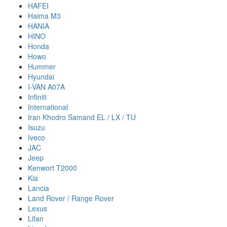
HAFEI
Haima M3
HANIA
HINO
Honda
Howo
Hummer
Hyundai
I-VAN A07A
Infiniti
International
Iran Khodro Samand EL / LX / TU
Isuzu
Iveco
JAC
Jeep
Kenwort T2000
Kia
Lancia
Land Rover / Range Rover
Lexus
Lifan