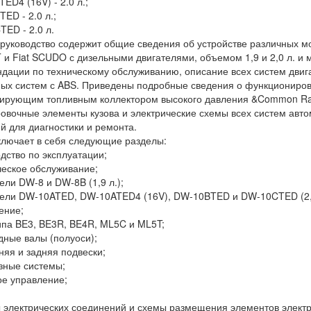
ED4 (16V) - 2.0 л.;
ED - 2.0 л.;
ED - 2.0 л.
руководство содержит общие сведения об устройстве различных м
и Fiat SCUDO с дизельными двигателями, объемом 1,9 и 2,0 л. и
дации по техническому обслуживанию, описание всех систем двига
ых систем с ABS. Приведены подробные сведения о функциониров
ирующим топливным коллектором высокого давления &Common Rai
овочные элементы кузова и электрические схемы всех систем авт
й для диагностики и ремонта.
ключает в себя следующие разделы:
одство по эксплуатации;
ческое обслуживание;
тели DW-8 и DW-8B (1,9 л.);
тели DW-10ATED, DW-10ATED4 (16V), DW-10BTED и DW-10CTED (2,0
ение;
ипа BE3, BE3R, BE4R, ML5C и ML5T;
дные валы (полуоси);
няя и задняя подвески;
зные системы;
ое управление;
 электрических соединений и схемы размещения элементов элект