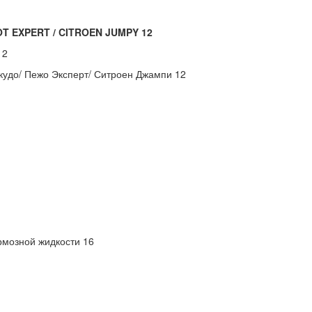
OT
EXPERT /
CITROEN
JUMPY 12
12
кудо/ Пежо Эксперт/ Ситроен Джампи 12
рмозной жидкости 16