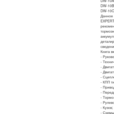
DW-10AT
DW-10BT
DW-10CT
Данное 
EXPERT 
рекомен
тормозн
аккумул
деталир
сведени
Книга в
- Руков
- Техни
- Двига
- Двига
- Сцепл
- КПП т
- Приво
- Перед
- Тормо
- Рулев
- Кузов;
- Схемы