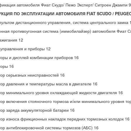
икация автомобиля Фиат Скудо/ Пежо Эксперт/ Ситроен Джампи 9
УКЦИЯ ПО ЭКСПЛУАТАЦИИ АВТОМОБИЛЯ
FIAT
SCUDO /
PEUGE
пультом дистанционного управления, система центрального замка 
нная противоугонная система (иммобилайзер) автомобиля Фиат С
ажигания 12
управления и приборы 12
оры и дисплей комбинации приборов 16
торы 16
ор серьезных неисправностей 16
ор давления и температуры масла в двигателе 16
ор минимального уровня охлаждающей жидкости двигателя 16
ор включения стояночного тормоза и/или минимального уровня то
ор заряда аккумуляторной батареи 16
ор износа фрикционных накладок передних тормозных колодок 16
ор антиблокировочной системы тормозов (АБС) 16