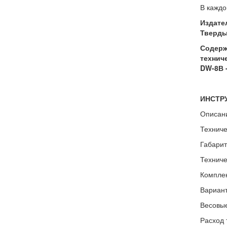
В каждо
Издате
Твердый
Содержа
технич
DW-8В -
ИНСТР
Описан
Техниче
Габарит
Техниче
Комплек
Вариант
Весовые
Расход 