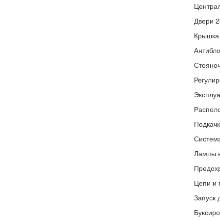
Централ
Двери 2
Крышка 
Антибло
Стояноч
Регулир
Эксплуа
Располо
Подкачк
Система
Лампы в
Предох
Цепи и
Запуск 
Буксиро