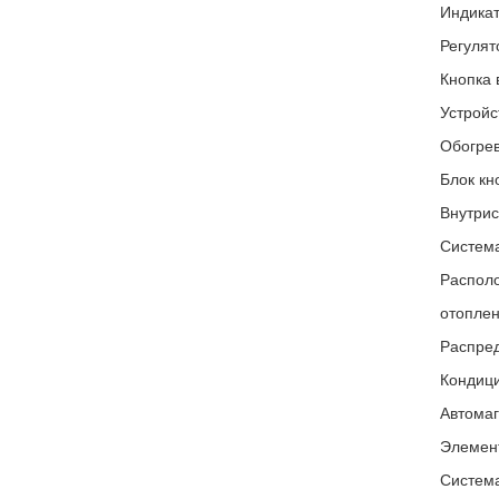
Индикат
Регулят
Кнопка 
Устройс
Обогрев
Блок кн
Внутрис
Система
Располо
отоплен
Распред
Кондиц
Автомаг
Элемент
Система