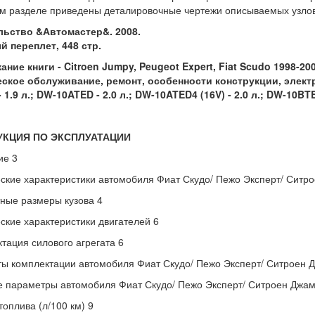
м разделе приведены деталировочные чертежи описываемых узлов 
льство &Автомастер&. 2008.
 переплет, 448 стр.
ние книги - Citroen Jumpy, Peugeot Expert, Fiat Scudo 1998-2
еское обслуживание, ремонт, особенности конструкции, электр
 1.9 л.; DW-10ATED - 2.0 л.; DW-10ATED4 (16V) - 2.0 л.; DW-10BTE
УКЦИЯ ПО ЭКСПЛУАТАЦИИ
ие 3
ские характеристики автомобиля Фиат Скудо/ Пежо Эксперт/ Ситр
ные размеры кузова 4
ские характеристики двигателей 6
тация силового агрегата 6
ы комплектации автомобиля Фиат Скудо/ Пежо Эксперт/ Ситроен 
 параметры автомобиля Фиат Скудо/ Пежо Эксперт/ Ситроен Джам
топлива (л/100 км) 9