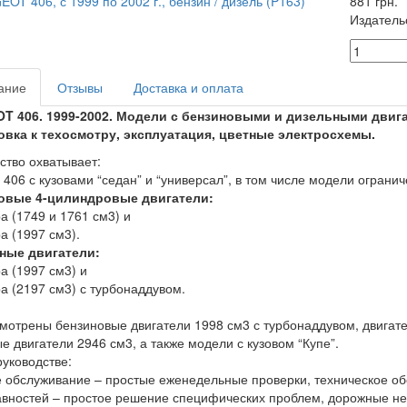
881 грн.
Издатель
ание
Отзывы
Доставка и оплата
T 406. 1999-2002. Модели с бензиновыми и дизельными двига
овка к техосмотру, эксплуатация, цветные электросхемы.
ство охватывает:
 406 с кузовами “седан” и “универсал”, в том числе модели огранич
овые 4-цилиндровые двигатели:
ра (1749 и 1761 см3) и
ра (1997 см3).
ные двигатели:
ра (1997 см3) и
ра (2197 см3) с турбонаддувом.
мотрены бензиновые двигатели 1998 см3 с турбонаддувом, двигате
е двигатели 2946 см3, а также модели с кузовом “Купе”.
руководстве:
 обслуживание – простые еженедельные проверки, техническое об
вностей – простое решение специфических проблем, дорожные неис