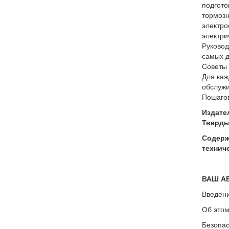
подгото
тормозн
электро
электри
Руковод
самых д
Советы 
Для каж
обслужи
Пошагов
Издате
Твердый
Содерж
технич
ВАШ А
Введени
Об этом
Безопас