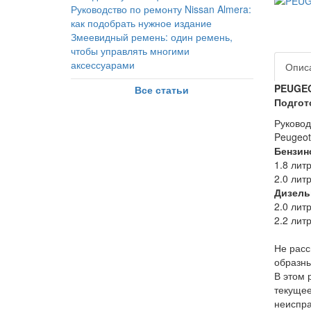
Руководство по ремонту Nissan Almera:
как подобрать нужное издание
Змеевидный ремень: один ремень,
чтобы управлять многими
аксессуарами
Опис
PEUGEO
Все статьи
Подгот
Руковод
Peugeot
Бензин
1.8 лит
2.0 лит
Дизель
2.0 лит
2.2 лит
Не расс
образны
В этом 
текущее
неиспра