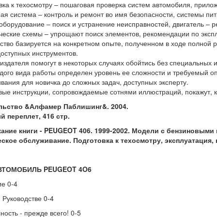
вка к техосмотру – пошаговая проверка систем автомобиля, прило
ая система – контроль и ремонт во имя безопасности, системы пи
оборудование – поиск и устранение неисправностей, двигатель – 
ческие схемы – упрощают поиск элементов, рекомендации по эксп
ство базируется на конкретном опыте, полученном в ходе полной р
оступных инструментов.
издателя помогут в некоторых случаях обойтись без специальных 
дого вида работы определен уровень ее сложности и требуемый о
вания для новичка до сложных задач, доступных эксперту.
ые инструкции, сопровождаемые сотнями иллюстраций, покажут, ка
льство &Алфамер Паблишинг&. 2004.
 переплет, 416 стр.
ание книги - PEUGEOT 406. 1999-2002. Модели с бензиновыми
еское обслуживание. Подготовка к техосмотру, эксплуатация,
ВТОМОБИЛЬ PEUGEOT 4O6
е 0-4
 Руководстве 0-4
ность - прежде всего! 0-5