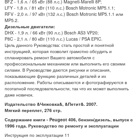
BFZ - 1,6 л. / 65 кВт (88 л.с.) Magneti-Marelli 8P;
LFY - 1,8 л. / 81 кВт (110 л.с.) Bosch Motronic MP5.1.1;
RFV - 2,0 л. / 97 кВт (132 л.с.) Bosch Motronic MP5.1.1 или
MP5.2.
Дизельные двигатели:
DHX - 1,9 л. / 66 кВт (90 л.с.) Bosch AS3 VP20;
P8C - 2,1 л. / 80 кВт (110 л.с.) Lucas / PSA EPIC.
Цель данного Руководства: стать простой и понятной
инструкцией, которая позволит грамотно обсудить и
спланировать ремонт Вашего автомобиля с
профессиональным механиком или выполнить его своими
силами. В Руководстве даются рисунки и описания,
показывающие функцию различных деталей и их
расположение. Работы описываются и фотографируются в
поэтапной последовательности, так что их может выполнить
даже новичок.
Издательство &Чижовка&, &Петит&. 2007.
Мягкий переплет, 276 стр.
Содержание книги - Peugeot 406, бензин/дизель, выпуск с
1996 года. Руководство по ремонту и эксплуатации
Инструкция по эксплуатации 11