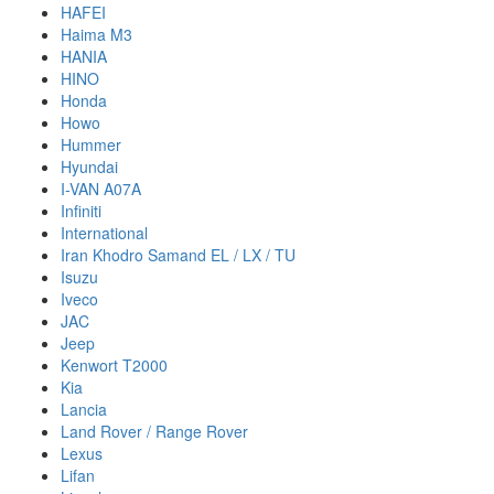
HAFEI
Haima M3
HANIA
HINO
Honda
Howo
Hummer
Hyundai
I-VAN A07A
Infiniti
International
Iran Khodro Samand EL / LX / TU
Isuzu
Iveco
JAC
Jeep
Kenwort T2000
Kia
Lancia
Land Rover / Range Rover
Lexus
Lifan