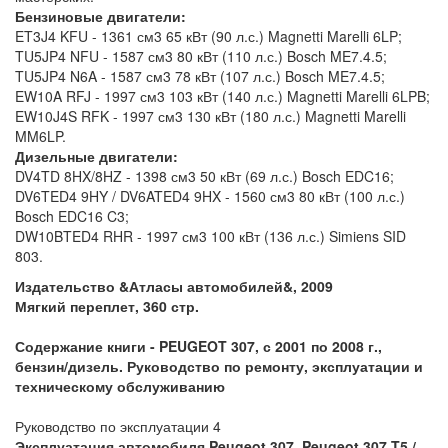
Бензиновые двигатели:
ET3J4 KFU - 1361 см3 65 кВт (90 л.с.) Magnetti Marelli 6LP;
TU5JP4 NFU - 1587 см3 80 кВт (110 л.с.) Bosch ME7.4.5;
TU5JP4 N6A - 1587 см3 78 кВт (107 л.с.) Bosch ME7.4.5;
EW10A RFJ - 1997 см3 103 кВт (140 л.с.) Magnetti Marelli 6LPB;
EW10J4S RFK - 1997 см3 130 кВт (180 л.с.) Magnetti Marelli
MM6LP.
Дизельные двигатели:
DV4TD 8HX/8HZ - 1398 см3 50 кВт (69 л.с.) Bosch EDC16;
DV6TED4 9HY / DV6ATED4 9HX - 1560 см3 80 кВт (100 л.с.)
Bosch EDC16 C3;
DW10BTED4 RHR - 1997 см3 100 кВт (136 л.с.) Simiens SID
803.
Издательство &Атласы автомобилей&, 2009
Мягкий переплет, 360 стр.
Содержание книги - PEUGEOT 307, с 2001 по 2008 г.,
бензин/дизель. Руководство по ремонту, эксплуатации и
техническому обслуживанию
Руководство по эксплуатации 4
Эксплуатация автомобиля Peugeot 307, Peugeot 307 T5 /