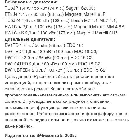
Бензиновые двигатели:
TU3JP 1,4 л. / 55 кВт (74 л.с.) Sagem S2000;
ET3J4 1,4 л. / 65 кВт (88 л.с.) Magnetti Marelli 6LP;
TU5JP4 1,6 л. / 80 кВт (109 л.с.) Bosch M7.4.4-ME7.4.4;
EW10J4 2,0 л. / 100 кВт (136 л.с.) Magnetti Marelli MM 4.8P;
EW10J4S 2,0 л. / 130 кВт (177 л.с.) Magnetti Marelli 6LP.
Дизельные двигатели:
DV4TD 1,4 л. / 50 кВт (68 л.с.) EDC 16;
DV6TED4 1,6 л. / 80 кВт (109 л.с.) EDC 16 C3;
DW10TD 2,0 л. / 66 кВт (90 л.с.) EDC 15 C2;
DW10ATED 2,0 л. / 80 кВт (109 л.с.) EDC 15 C2;
DW10BTED4 2,0 л. / 100 кВт (136 л.с.) EDC 15 C2.
Цель данного Руководства: стать простой и понятной
инструкцией, которая позволит грамотно обсудить и
спланировать ремонт Вашего автомобиля с
профессиональным механиком или выполнить его своими
силами. В Руководстве даются рисунки и описания,
показывающие функцию различных деталей и их
расположение. Работы описываются и фотографируются в
поэтапной последовательности, так что их может выполнить
даже новичок.
Издательство &Чижовка&, 2008.