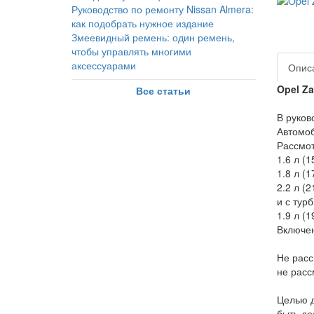
Руководство по ремонту Nissan Almera:
как подобрать нужное издание
Змеевидный ремень: один ремень,
чтобы управлять многими
аксессуарами
Опис
Opel Za
Все статьи
В руков
Автомоб
Рассмо
1.6 л (1
1.8 л (1
2.2 л (2
и с тур
1.9 л (1
Включен
Не расс
не расс
Целью д
быть до