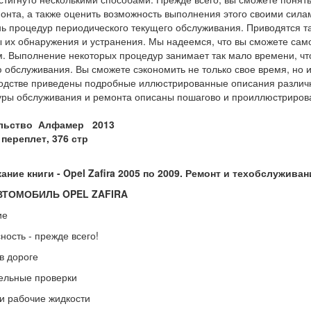
онта, а также оценить возможность выполнения этого своими сила
ь процедур периодического текущего обслуживания. Приводятся т
 их обнаружения и устранения. Мы надеемся, что вы сможете сам
. Выполнение некоторых процедур занимает так мало времени, что
 обслуживания. Вы сможете сэкономить не только свое время, но и
одстве приведены подробные иллюстрированные описания различн
ры обслуживания и ремонта описаны пошагово и проиллюстриров
ельство
Алфамер 2013
 переплет,
376 стр
ание книги -
Opel Zafira 2005 по 2009. Ремонт и техобслуживан
ВТОМОБИЛЬ OPEL ZAFIRA
ие
ность - прежде всего!
 в дороге
ельные проверки
и рабочие жидкости