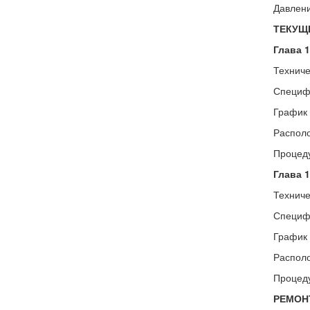
Давлен
ТЕКУЩ
Глава 1
Техниче
Специф
График
Распол
Процед
Глава 1
Техниче
Специф
График
Распол
Процед
РЕМОН