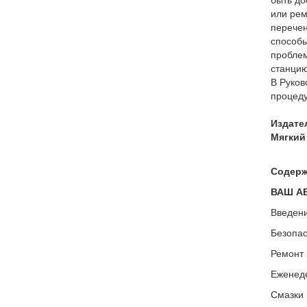
или рем
перечен
способы
проблем
станцию
В Руков
процеду
Издат
Мягкий
Содерж
ВАШ А
Введен
Безопас
Ремонт
Еженед
Смазки 