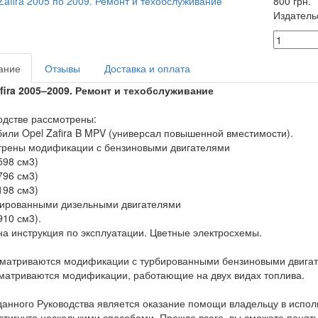
800 грн.
Издатель
ание
Отзывы
Доставка и оплата
fira 2005–2009. Ремонт и техобслуживание
одстве рассмотрены:
или Opel Zafira B MPV (универсал повышенной вместимости).
трены модификации с бензиновыми двигателями
598 см3)
796 см3)
198 см3)
бированными дизельными двигателями
910 см3).
а инструкция по эксплуатации. Цветные электросхемы.
матриваются модификации с турбированными бензиновыми двигател
матриваются модификации, работающие на двух видах топлива.
анного Руководства является оказание помощи владельцу в испол
стигнуто несколькими способами. Прежде всего, вы сможете понять