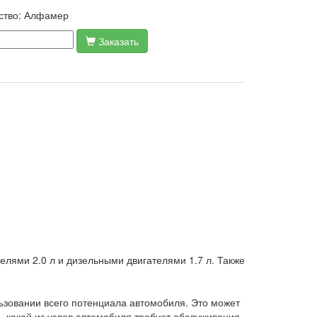
ство:
Алфамер
Заказать
ями 2.0 л и дизельными двигателями 1.7 л. Также
ьзовании всего потенциала автомобиля. Это может
, какой из узлов автомобиля требует обслуживания