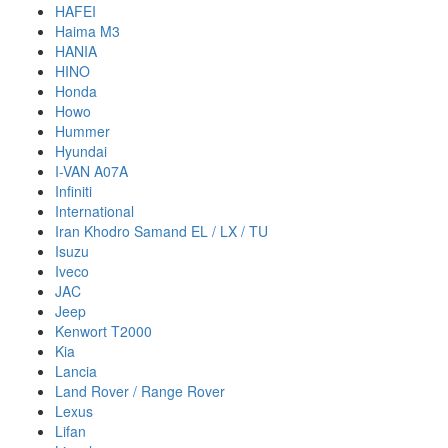
HAFEI
Haima M3
HANIA
HINO
Honda
Howo
Hummer
Hyundai
I-VAN A07A
Infiniti
International
Iran Khodro Samand EL / LX / TU
Isuzu
Iveco
JAC
Jeep
Kenwort T2000
Kia
Lancia
Land Rover / Range Rover
Lexus
Lifan