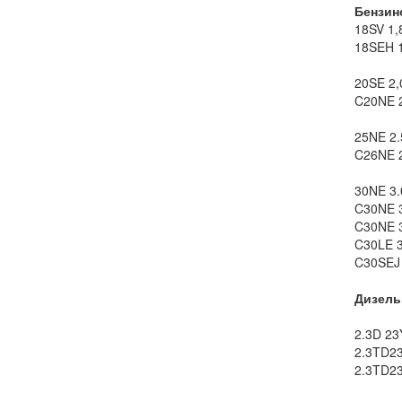
Бензин
18SV 1,8
18SEH 1,
20SE 2,0
C20NE 2
25NE 2.5
C26NE 2
30NE 3.0
C30NE 3
C30NE 3
C30LE 3
C30SEJ 
Дизел
2.3D 23Y
2.3TD23Y
2.3TD23