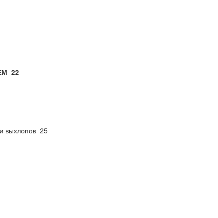
ЕМ
22
ти выхлопов 25