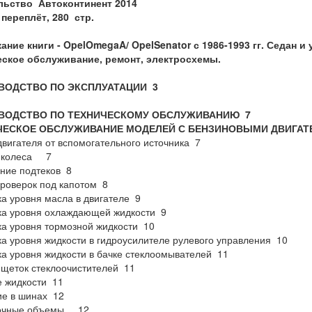
льство Автоконтинент 2014
 переплёт, 280 стр.
ание книги -
Opel
Omega
A
/
Opel
Senator
с 1986-1993 гг. Седан 
еское обслуживание, ремонт, электросхемы.
ВОДСТВО ПО ЭКСПЛУАТАЦИИ
3
ВОДСТВО ПО ТЕХНИЧЕСКОМУ
ОБСЛУЖИВАНИЮ
7
ЧЕСКОЕ ОБСЛУЖИВАНИЕ МОДЕЛЕЙ С
БЕНЗИНОВЫМИ ДВИГАТ
двигателя от вспомогательного источника 7
 колеса 7
ние подтеков 8
роверок под капотом 8
а уровня масла в двигателе 9
ка уровня охлаждающей жидкости 9
а уровня тормозной жидкости 10
а уровня жидкости в гидроусилителе рулевого управления 10
а уровня жидкости в бачке стеклоомывателей 11
щеток стеклоочистителей 11
 жидкости 11
е в шинах 12
очные объемы 12