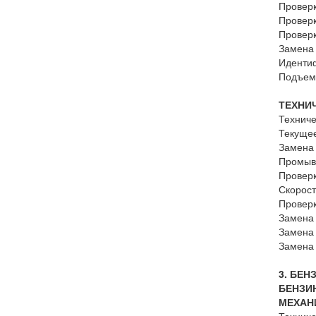
Проверк
Проверк
Проверк
Замена
Иденти
Подъем 
ТЕХНИ
Техниче
Текущее
Замена 
Промывк
Проверк
Скорост
Проверк
Замена
Замена 
Замена
3. БЕ
БЕНЗИН
МЕХАН