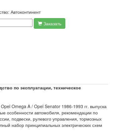
ство:
Автоконтинент
Заказать
дство по эксплуатации, техническое
pel Omega A / Opel Senator 1986-1993 гг. выпуска
ые осо­бенности автомобиля, рекомендации по
сии, подвески, рулевого управления, тормозных
олный набор принципиальных электрических схем