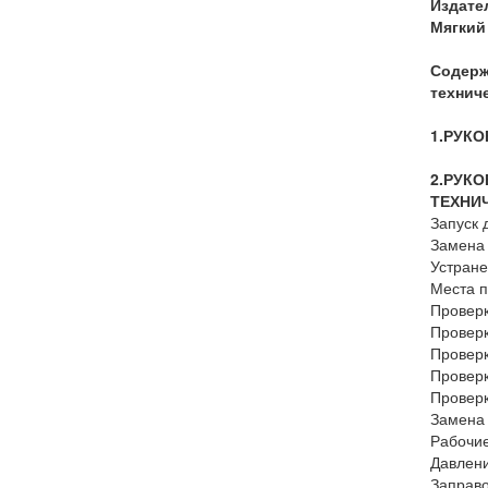
Издате
Мягкий
Содерж
технич
1.
РУКО
2.
РУКО
ТЕХНИ
Запуск 
Замена
Устране
Места п
Проверк
Провер
Проверк
Проверк
Проверк
Замена 
Рабочие
Давлени
Заправ