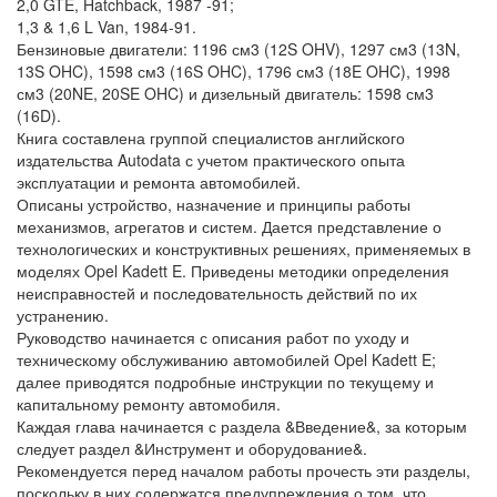
2,0 GTE, Hatchback, 1987 -91;
1,3 & 1,6 L Van, 1984-91.
Бензиновые двигатели: 1196 см3 (12S OHV), 1297 см3 (13N,
13S OHC), 1598 см3 (16S OHC), 1796 см3 (18E OHC), 1998
см3 (20NE, 20SE OHC) и дизельный двигатель: 1598 см3
(16D).
Книга составлена группой специалистов английского
издательства Autodata с учетом практического опыта
эксплуатации и ремонта автомобилей.
Описаны устройство, назначение и принципы работы
механизмов, агрегатов и систем. Дается представление о
технологических и конструктивных решениях, применяемых в
моделях Opel Kadett E. Приведены методики определения
неисправностей и последовательность действий по их
устранению.
Руководство начинается с описания работ по уходу и
техническому обслуживанию автомобилей Opel Kadett E;
далее приводятся подробные инcтрукции по текущему и
капитальному ремонту автомобиля.
Каждая глава начинается с раздела &Введение&, за которым
следует раздел &Инструмент и оборудование&.
Рекомендуется перед началом работы прочесть эти разделы,
поскольку в них содержатся предупреждения о том, что