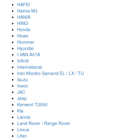
HAFEI
Haima M3
HANIA
HINO
Honda
Howo
Hummer
Hyundai
I-VAN A07A
Infiniti
International
Iran Khodro Samand EL / LX / TU
Isuzu
Iveco
JAC
Jeep
Kenwort T2000
Kia
Lancia
Land Rover / Range Rover
Lexus
Lifan